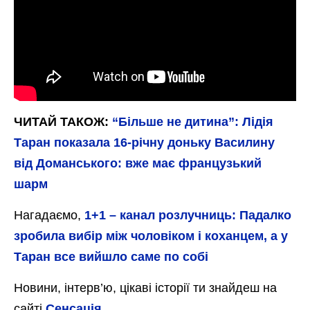
ЧИТАЙ ТАКОЖ:
“Більше не дитина”: Лідія
Таран показала 16-річну доньку Василину
від Доманського: вже має французький
шарм
Нагадаємо,
1+1 – канал розлучниць: Падалко
зробила вибір між чоловіком і коханцем, а у
Таран все вийшло саме по собі
Новини, інтерв’ю, цікаві історії ти знайдеш на
сайті
Сенсація