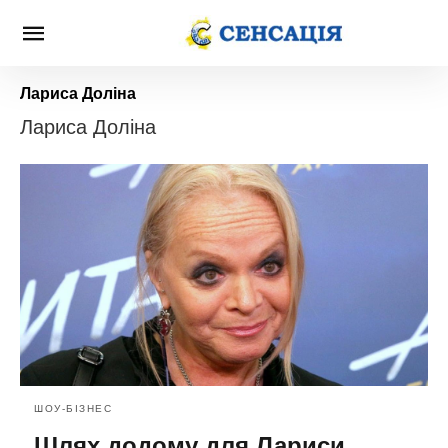
Лариса Доліна
Лариса Доліна
ШОУ-БІЗНЕС
Шлях додому для Лариси