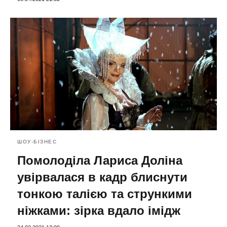
ШОУ-БІЗНЕС
Помолоділа Лариса Доліна
увірвалася в кадр блиснути
тонкою талією та стрункими
ніжками: зірка вдало імідж