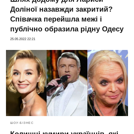
Доліної назавжди закритий?
Співачка перейшла межі і
публічно образила рідну Одесу
25.05.2022 22:21
ШОУ-БІЗНЕС
Колишні кумири українців, які