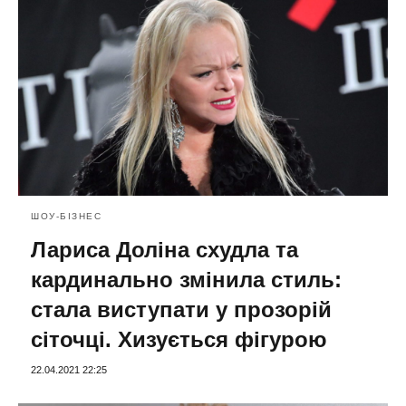
ШОУ-БІЗНЕС
Лариса Доліна схудла та
кардинально змінила стиль:
стала виступати у прозорій
сіточці. Хизується фігурою
22.04.2021 22:25