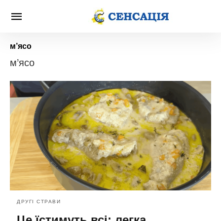
м’ясо
м’ясо
ДРУГІ СТРАВИ
Це їстимуть всі: легка