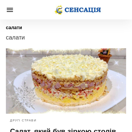
салати
салати
ДРУГІ СТРАВИ
Салат, який був зіркою столів