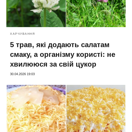
ХАРЧУВАННЯ
5 трав, які додають салатам
смаку, а організму користі: не
хвилююся за свій цукор
30.04.2026 19:03