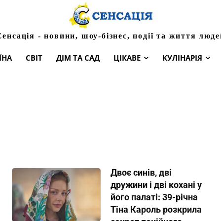
Сенсація - новини, шоу-бізнес, події та життя люде
ЇНА
СВІТ
ДІМ ТА САД
ЦІКАВЕ
КУЛІНАРІЯ
Двоє синів, дві
дружини і дві кохані у
його палаті: 39-річна
Тіна Кароль розкрила