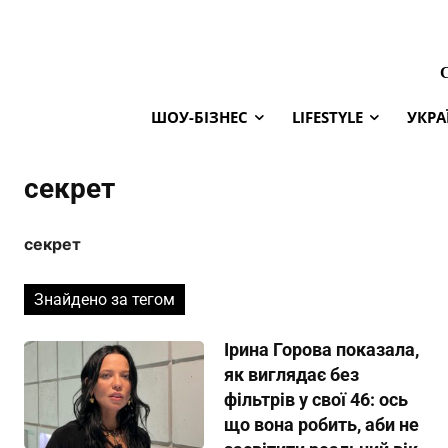
ШОУ-БІЗНЕС
LIFESTYLE
УКРА
секрет
секрет
Знайдено за тегом
Ірина Горова показала,
як виглядає без
фільтрів у свої 46: ось
що вона робить, аби не