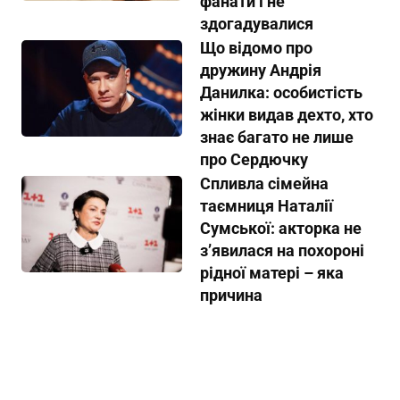
фанати і не
здогадувалися
Що відомо про
дружину Андрія
Данилка: особистість
жінки видав дехто, хто
знає багато не лише
про Сердючку
Спливла сімейна
таємниця Наталії
Сумської: акторка не
з’явилася на похороні
рідної матері – яка
причина