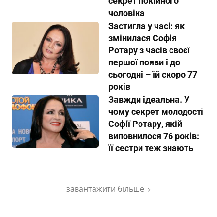
секрет покійного
чоловіка
Застигла у часі: як
змінилася Софія
Ротару з часів своєї
першої появи і до
сьогодні – їй скоро 77
років
Завжди ідеальна. У
чому секрет молодості
Софії Ротару, якій
виповнилося 76 років:
її сестри теж знають
завантажити більше