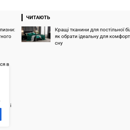
ЧИТАЮТЬ
ілизни:
Кращі тканини для постільної бі
тного
як обрати ідеальну для комфор
сну
ся в
кущі
.
ку, і