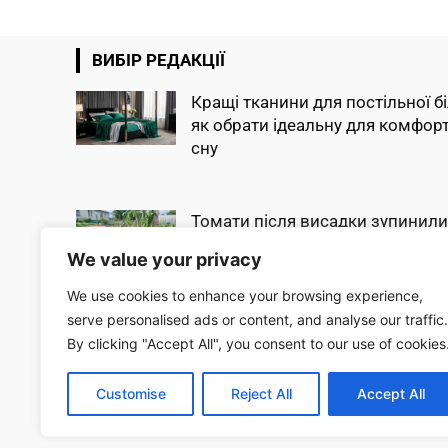
ВИБІР РЕДАКЦІЇ
Кращі тканини для постільної б
як обрати ідеальну для комфор
сну
Томати після висадки зупинили
рості: що зробити у травні, щоб 
We value your privacy
швидко пішли...
We use cookies to enhance your browsing experience,
serve personalised ads or content, and analyse our traffic.
Огірки попруть як на дріжджах:
By clicking "Accept All", you consent to our use of cookies
додайте всього одну скибку в лун
збиратимете врожай...
Customise
Reject All
Accept All