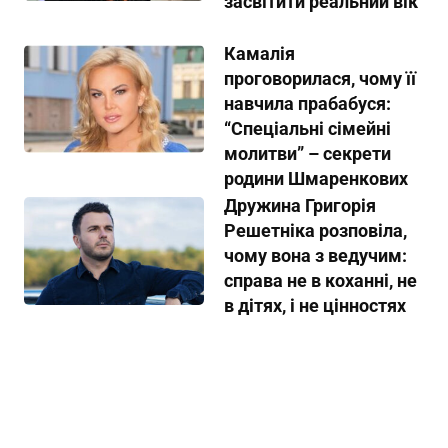
засвітити реальний вік
Камалія
проговорилася, чому її
навчила прабабуся:
“Спеціальні сімейні
молитви” – секрети
родини Шмаренкових
Дружина Григорія
Решетніка розповіла,
чому вона з ведучим:
справа не в коханні, не
в дітях, і не цінностях