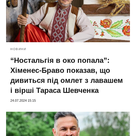
НОВИНИ
“Ностальгія в око попала”:
Хіменес-Браво показав, що
дивиться під омлет з лавашем
і вірші Тараса Шевченка
24.07.2024 15:15