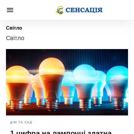
Світло
Світло
ДІМ ТА САД
1 цифра на лампочці здатна