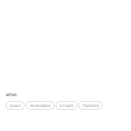
МІТКИ:
гроші
економіка
історія
Україна