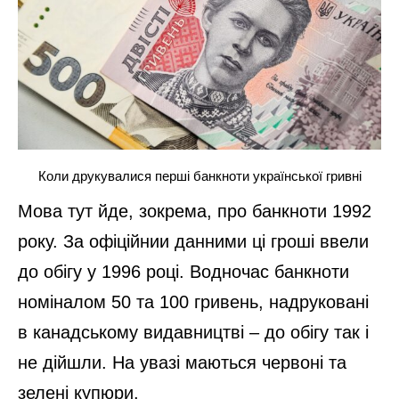
Коли друкувалися перші банкноти української гривні
Мова тут йде, зокрема, про банкноти 1992
року. За офіційнии данними ці гроші ввели
до обігу у 1996 році. Водночас банкноти
номіналом 50 та 100 гривень, надруковані
в канадському видавництві – до обігу так і
не дійшли. На увазі маються червоні та
зелені купюри.