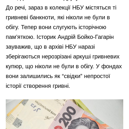
До речі, зараз в колекції НБУ містяться ті
гривневі банкноти, які ніколи не були в
обігу. Тепер вони слугують історічною
пам’яткою. Історик Андрій Бойко-Гагарін
зауважив, що в архіві НБУ наразі
зберігаються нерозрізані аркуші гривневих
купюр, що ніколи не були в обігу. У фондах
вони залишились як “свідки” непростої
історії створення гривні.