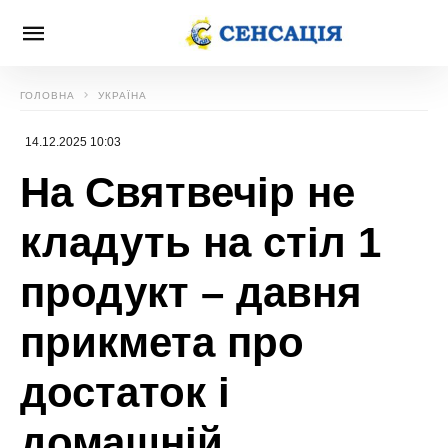
ГОЛОВНА
УКРАЇНА
14.12.2025 10:03
На Святвечір не
кладуть на стіл 1
продукт – давня
прикмета про
достаток і
домашній