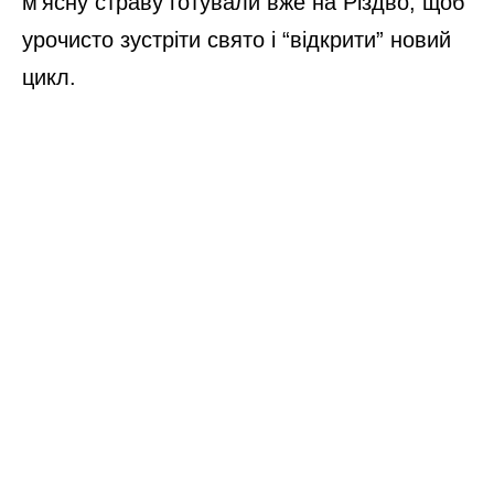
м’ясну страву готували вже на Різдво, щоб
урочисто зустріти свято і “відкрити” новий
цикл.