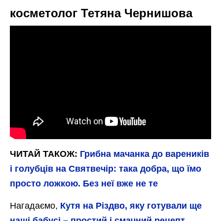
косметолог Тетяна Чернишова
ЧИТАЙ ТАКОЖ:
Грибна мачанка до вареників
і голубців на Святвечір: така добра, що їмо
просто ложкою. Без неї вже не те
Нагадаємо,
Кутя на Різдво, яку готували ще
наші бабусі – простий і смачний рецепт