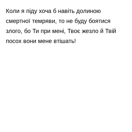
Коли я піду хоча б навіть долиною
смертної темряви, то не буду боятися
злого, бо Ти при мені, Твоє жезло й Твій
посох вони мене втішать!