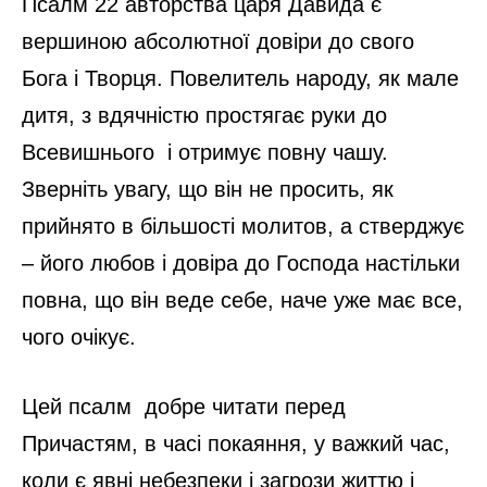
Псалм 22 авторства царя Давида є
вершиною абсолютної довіри до свого
Бога і Творця. Повелитель народу, як мале
дитя, з вдячністю простягає руки до
Всевишнього і отримує повну чашу.
Зверніть увагу, що він не просить, як
прийнято в більшості молитов, а стверджує
– його любов і довіра до Господа настільки
повна, що він веде себе, наче уже має все,
чого очікує.
Цей псалм добре читати перед
Причастям, в часі покаяння, у важкий час,
коли є явні небезпеки і загрози життю і