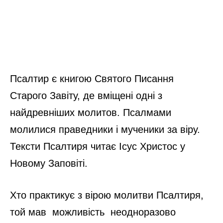
Псалтир є книгою Святого Писання
Старого Завіту, де вміщені одні з
найдревніших молитов. Псалмами
молилися праведники і мученики за віру.
Тексти Псалтиря читає Ісус Христос у
Новому Заповіті.
Хто практикує з вірою молитви Псалтиря,
той мав можливість неодноразово