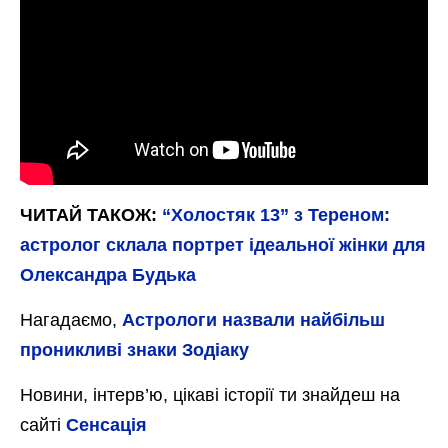
ЧИТАЙ ТАКОЖ:
“Холостяк 13” з Тереном:
астролог склала портрет ідеальної жінки для
Олександра Будька
Нагадаємо,
Астрологи назвали найбільш
проникливі знаки Зодіаку
Новини, інтерв’ю, цікаві історії ти знайдеш на
сайті
Сенсація