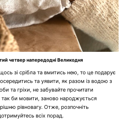
истий четвер напередодні Великодня
 щось зі срібла та вмитись нею, то це подарує
зосередитись та уявити, як разом із водою з
оби та гріхи, не забувайте прочитати
, так би мовити, заново народжується
рішню рівновагу. Отже, розпочніть
 дотримуйтесь всіх порад.