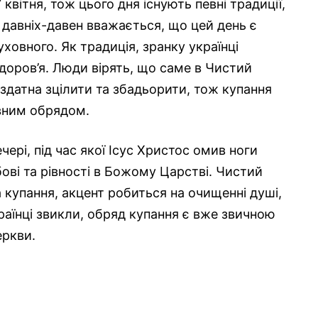
квітня, тож цього дня існують певні традиції,
 давніх-давен вважається, що цей день є
уховного. Як традиція, зранку українці
здоров’я. Люди вірять, що саме в Чистий
 здатна зцілити та збадьорити, тож купання
евним обрядом.
чері, під час якої Ісус Христос омив ноги
ві та рівності в Божому Царстві. Чистий
 купання, акцент робиться на очищенні душі,
країнці звикли, обряд купання є вже звичною
еркви.