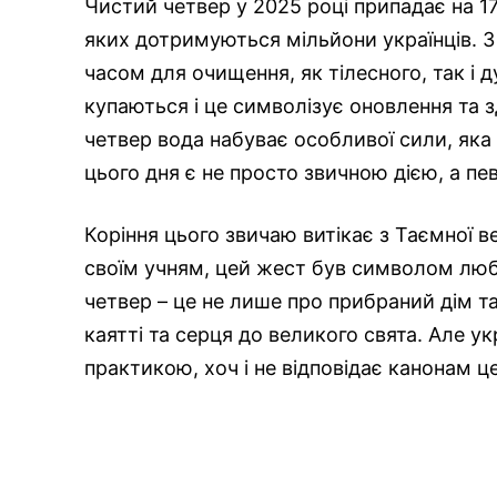
Чистий четвер у 2025 році припадає на 17 
яких дотримуються мільйони українців. З
часом для очищення, як тілесного, так і д
купаються і це символізує оновлення та 
четвер вода набуває особливої сили, яка
цього дня є не просто звичною дією, а п
Коріння цього звичаю витікає з Таємної ве
своїм учням, цей жест був символом любо
четвер – це не лише про прибраний дім та
каятті та серця до великого свята. Але у
практикою, хоч і не відповідає канонам ц