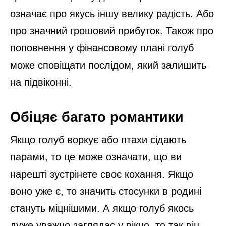
означає про якусь іншу велику радість. Або
про значний грошовий прибуток. Також про
поповнення у фінансовому плані голуб
може сповіщати послідом, який залишить
на підвіконні.
Обіцяє багато романтики
Якщо голуб воркує або птахи сідають
парами, то це може означати, що ви
нарешті зустрінете своє кохання. Якщо
воно уже є, то значить стосунки в родині
стануть міцнішими. А якщо голуб якось
дуже уважно заглядає у вікно, то так він