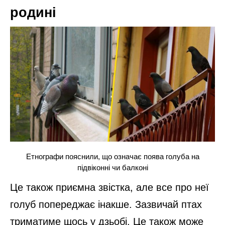
родині
Етнографи пояснили, що означає поява голуба на
підвіконні чи балконі
Це також приємна звістка, але все про неї
голуб попереджає інакше. Зазвичай птах
триматиме щось у дзьобі. Це також може