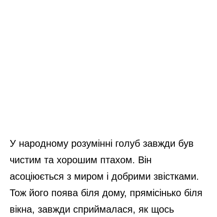
У народному розумінні голуб завжди був
чистим та хорошим птахом. Він
асоціюється з миром і добрими звістками.
Тож його поява біля дому, прямісінько біля
вікна, завжди сприймалася, як щось