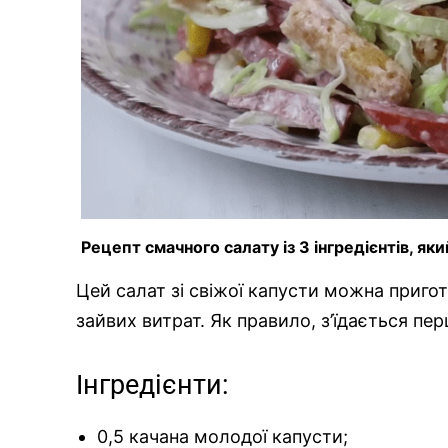
Рецепт смачного салату із 3 інгредієнтів, як
Цей салат зі свіжої капусти можна приго
зайвих витрат. Як правило, з’їдається пе
Інгредієнти:
0,5 качана молодої капусти;