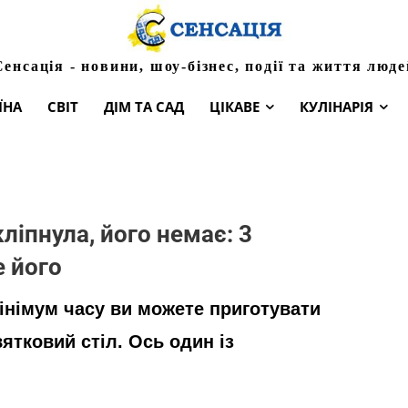
Сенсація - новини, шоу-бізнес, події та життя люде
ЇНА
СВІТ
ДІМ ТА САД
ЦІКАВЕ
КУЛІНАРІЯ
кліпнула, його немає: 3
е його
 мінімум часу ви можете приготувати
ятковий стіл. Ось один із