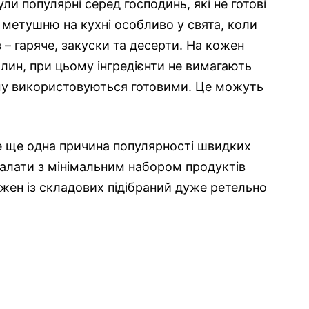
ули популярні серед господинь, які не готові
у метушню на кухні особливо у свята, коли
 – гаряче, закуски та десерти. На кожен
илин, при цьому інгредієнти не вимагають
ому використовуються готовими. Це можуть
 це ще одна причина популярності швидких
і салати з мінімальним набором продуктів
жен із складових підібраний дуже ретельно