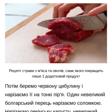
Рецепт страви з м’яса та овочів, смак якого покращить
лише 1 додатковий продукт
Потім беремо червону цибулину і
нарізаємо її на тонкі пір’я. Один невеликий
болгарський перець нарізаємо соломкою.
Нарізаємо пекінську капусту, невеликий