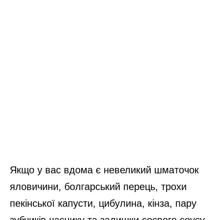
Якщо у вас вдома є невеликий шматочок
яловичини, болгарський перець, трохи
пекінської капусти, цибулина, кінза, пару
зубчиків часнику та залишки соєвого соусу,