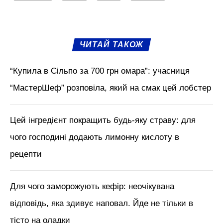
ЧИТАЙ ТАКОЖ
“Купила в Сільпо за 700 грн омара”: учасниця
“МастерШеф” розповіла, який на смак цей лобстер
Цей інгредієнт покращить будь-яку страву: для
чого господині додають лимонну кислоту в
рецепти
Для чого заморожують кефір: неочікувана
відповідь, яка здивує наповал. Йде не тільки в
тісто на оладки