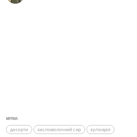
МІТКИ:
десерти
кисломолочний сир
кулінарія