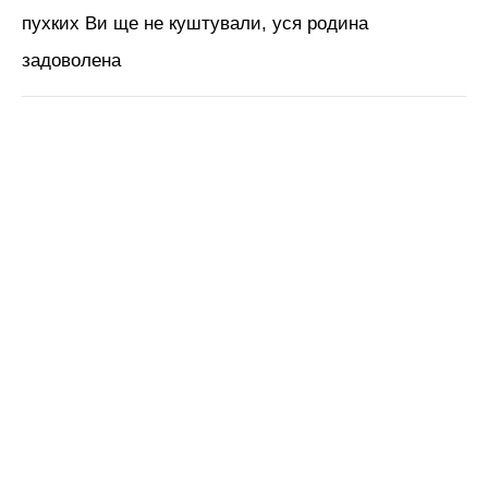
пухких Ви ще не куштували, уся родина
задоволена