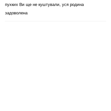
пухких Ви ще не куштували, уся родина
задоволена