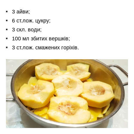
3 айви;
6 ст.лож. цукру;
3 скл. води;
100 мл збитих вершків;
3 ст.лож. смажених горіхів.