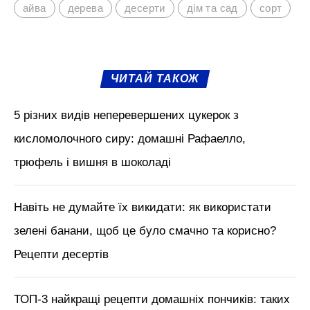
айва
дерева
десерти
дім та сад
сорт
ЧИТАЙ ТАКОЖ
5 різних видів неперевершених цукерок з
кисломолочного сиру: домашні Рафаелло,
трюфель і вишня в шоколаді
Навіть не думайте їх викидати: як використати
зелені банани, щоб це було смачно та корисно?
Рецепти десертів
ТОП-3 найкращі рецепти домашніх пончиків: таких