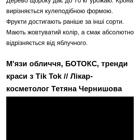
Дерево щороку дає до 70 кг урожаю. Крона
вирізняється кулеподібною формою.
Фрукти достигають раніше за інші сорти.
Мають жовтуватий колір, а смак абсолютно
відрізняється від яблучного.
М'язи обличчя, БОТОКС, тренди
краси з Tik Tok // Лікар-
косметолог Тетяна Чернишова