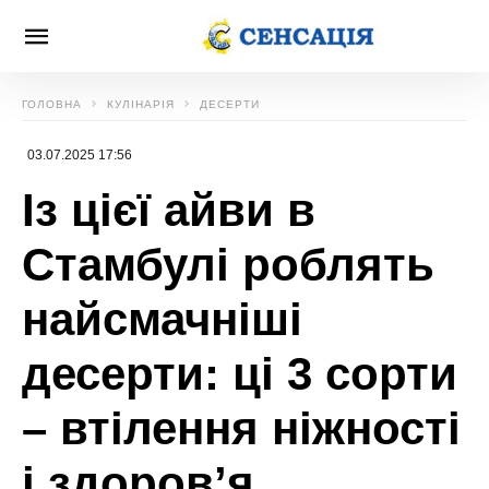
ГОЛОВНА
КУЛІНАРІЯ
ДЕСЕРТИ
03.07.2025 17:56
Із цієї айви в
Стамбулі роблять
найсмачніші
десерти: ці 3 сорти
– втілення ніжності
і здоров’я