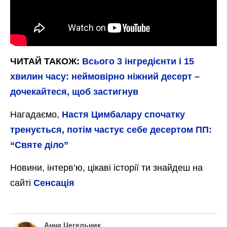
ЧИТАЙ ТАКОЖ:
Всього 3 інгредієнти і 15
хвилин часу: неймовірно ніжний десерт –
дочекайтеся, щоб застигнув
Нагадаємо,
Настя Цимбалару спочатку
тренується, потім частує себе десертом ПП:
“Святе діло”
Новини, інтерв’ю, цікаві історії ти знайдеш на
сайті
Сенсація
Анна Цегельник