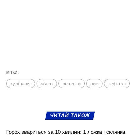
води та перемішуємо. Вливаємо в
сковорідку. Даємо прокипіти буквально 2
хвилини, накриваємо кришкою та
залишаємо на кілька хвилин.
Кулінарка дала рецепт соковитих, ніжних, масних
тефтелей без рису