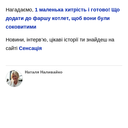
Кулінарка дала рецепт соковитих, ніжних, масних
тефтелей без рису
Зменшуємо нагрівання і гасимо під
кришкою протягом 20-25 хвилин.
За пару хвилин до готовності потрібно
загустити соус. Розводимо 1 ч. ложку
крохмалю невеликою кількістю холодної