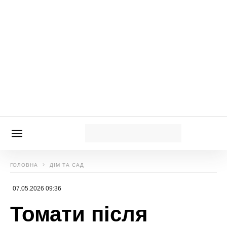
ЧИТАЙ ТАКОЖ:
Рецепт закуски із курячої
печінки, яка здивує усіх гостей — відмінна
страва до новорічного столу
Нагадаємо,
1 маленька хитрість і готово! Що
додати до фаршу котлет, щоб вони були
соковитими
Новини, інтерв’ю, цікаві історії ти знайдеш на
сайті
Сенсація
Наталя Наливайко