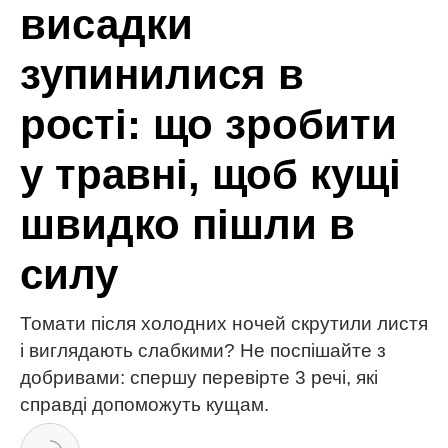
МІТКИ:
кулінарія
м'ясо
рецепти
рис
тефтелі