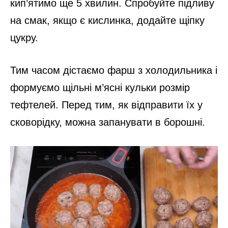
А поки що займемося томатно-овочевою
підливою. Для цього вам знадобиться
глибока сковорідка із товстим дном.
Спочатку вливаєте олію і додаєте стільки ж
топленого.