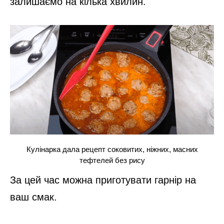
Моркву натираємо на великій тертці та
обсмажуємо разом із цибулею та часником.
Солодкий соковитий перець нарізаємо
якомога дрібніше і відправляємо в
сковорідку до решти овочів. Пасуємо ще 2
хвилини.