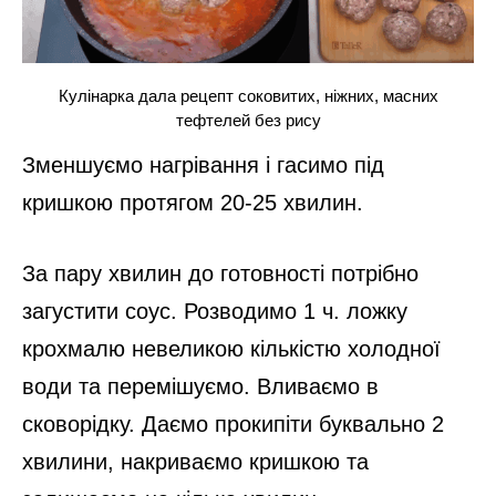
Поки воно розігрівається, цибулю
нарізаємо дрібними кубиками і обсмажуємо
3 хвилини. Тим часом дрібно нарізаємо
часник і відправляємо його до цибулі.