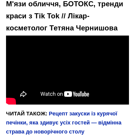
Потім додаємо 2 ст. ложки томатної пасти
та обсмажуємо всі разом 1 хвилину.
Додаємо прянощі та вливаємо бульйон і
кип’ятимо ще 5 хвилин. Спробуйте підливу
на смак, якщо є кислинка, додайте щіпку
цукру.
Тим часом дістаємо фарш з холодильника і
формуємо щільні м’ясні кульки розмір
тефтелей. Перед тим, як відправити їх у
сковорідку, можна запанувати в борошні.