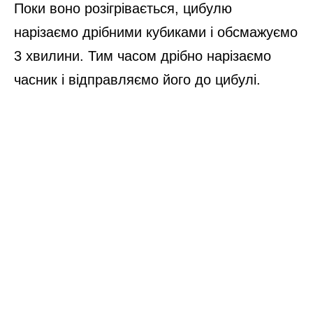
Фарш потрібно посолити та додати
улюблені прянощі, розмочений хліб та
цибулю з часником, а потім все вимісити
протягом 2 хвилин.
Далі миску з готовим фаршем накрити
харчовою плівкою та прибрати в
холодильник хоча б на 15-20 хвилин.