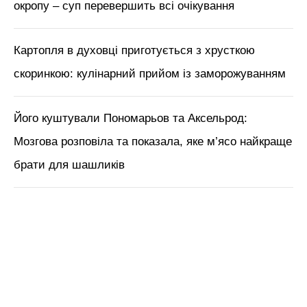
За цей час можна приготувати гарнір на
ваш смак.
М'язи обличчя, БОТОКС, тренди
краси з Tik Tok // Лікар-
косметолог Тетяна Чернишова