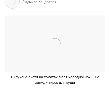
ЧИТАЙ ТАКОЖ
Горох звариться за 10 хвилин: 1 ложка і склянка
окропу – суп перевершить всі очікування
Картопля в духовці приготується з хрусткою
скоринкою: кулінарний прийом із заморожуванням
Його куштували Пономарьов та Аксельрод:
Мозгова розповіла та показала, яке м’ясо найкраще
брати для шашликів