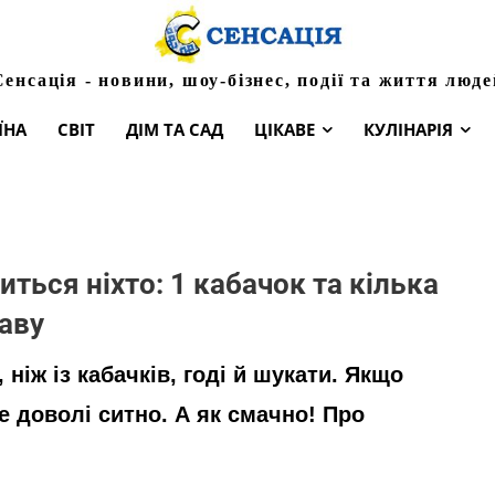
Сенсація - новини, шоу-бізнес, події та життя люде
ЇНА
СВІТ
ДІМ ТА САД
ЦІКАВЕ
КУЛІНАРІЯ
иться ніхто: 1 кабачок та кілька
аву
 ніж із кабачків, годі й шукати. Якщо
е доволі ситно. А як смачно! Про