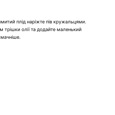
имитий плід наріжте пів кружальцями.
сім трішки олії та додайте маленький
смачніше.