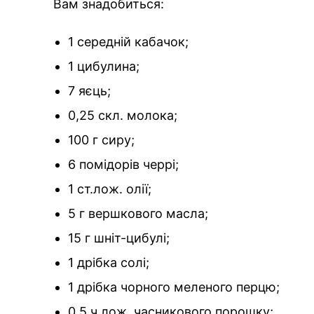
Вам знадобиться:
1 середній кабачок;
1 цибулина;
7 яєць;
0,25 скл. молока;
100 г сиру;
6 помідорів черрі;
1 ст.лож. олії;
5 г вершкового масла;
15 г шніт-цибулі;
1 дрібка солі;
1 дрібка чорного меленого перцю;
0,5 ч.лож. часникового порошку;