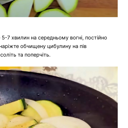
 5-7 хвилин на середньому вогні, постійно
наріжте обчищену цибулину на пів
соліть та поперчіть.