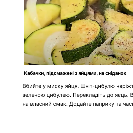
Кабачки, підсмажені з яйцями, на сніданок
Вбийте у миску яйця. Шніт-цибулю наріжт
зеленою цибулею. Перекладіть до яєць. В
на власний смак. Додайте паприку та час