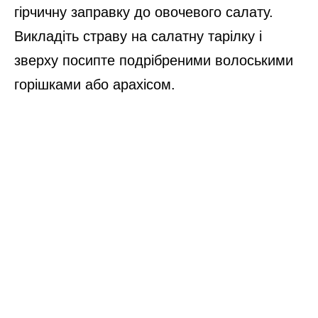
гірчичну заправку до овочевого салату.
Викладіть страву на салатну тарілку і
зверху посипте подрібреними волоськими
горішками або арахісом.