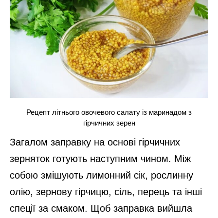
Рецепт літнього овочевого салату із маринадом з
гірчичних зерен
Загалом заправку на основі гірчичних
зерняток готують наступним чином. Між
собою змішують лимонний сік, рослинну
олію, зернову гірчицю, сіль, перець та інші
спеції за смаком. Щоб заправка вийшла