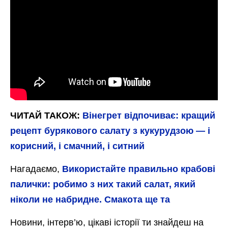
ЧИТАЙ ТАКОЖ:
Вінегрет відпочиває: кращий
рецепт бурякового салату з кукурудзою — і
корисний, і смачний, і ситний
Нагадаємо,
Використайте правильно крабові
палички: робимо з них такий салат, який
ніколи не набридне. Смакота ще та
Новини, інтерв’ю, цікаві історії ти знайдеш на