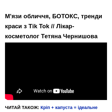
М'язи обличчя, БОТОКС, тренди
краси з Tik Tok // Лікар-
косметолог Тетяна Чернишова
ЧИТАЙ ТАКОЖ:
Кріп + капуста = ідеальне