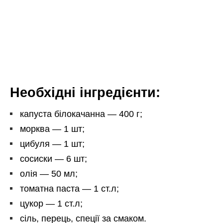
Необхідні інгредієнти:
капуста білокачанна — 400 г;
морква — 1 шт;
цибуля — 1 шт;
сосиски — 6 шт;
олія — 50 мл;
томатна паста — 1 ст.л;
цукор — 1 ст.л;
сіль, перець, спеції за смаком.