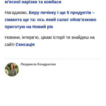
м’ясної нарізки та ковбаси
Нагадаємо,
Беру печінку і ще 5 продуктів –
смакота ще та: ось який салат обовʼязково
приготую на Новий рік
Новини, інтерв’ю, цікаві історії ти знайдеш на
сайті
Сенсація
Людмила Кондратюк