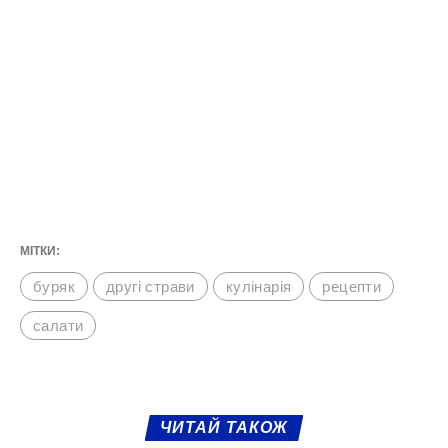
МІТКИ:
буряк
другі страви
кулінарія
рецепти
салати
ЧИТАЙ ТАКОЖ