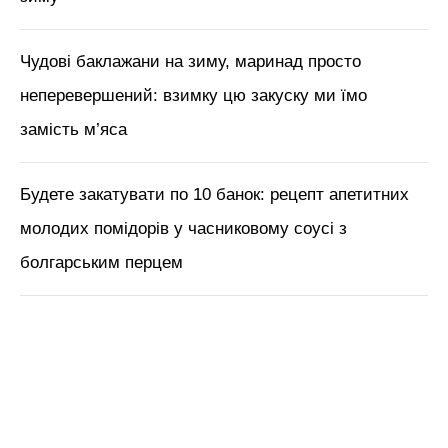
Чудові баклажани на зиму, маринад просто
неперевершений: взимку цю закуску ми їмо
замість м’яса
Будете закатувати по 10 банок: рецепт апетитних
молодих помідорів у часниковому соусі з
болгарським перцем