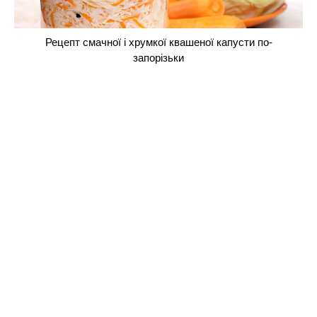
Рецепт смачної і хрумкої квашеної капусти по-
запорізьки