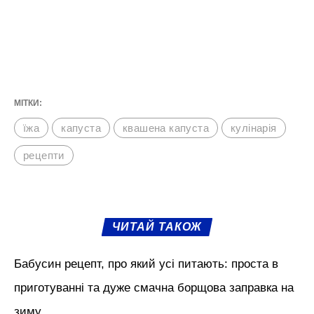
МІТКИ:
їжа
капуста
квашена капуста
кулінарія
рецепти
ЧИТАЙ ТАКОЖ
Бабусин рецепт, про який усі питають: проста в
приготуванні та дуже смачна борщова заправка на
зиму