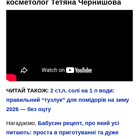
косметолог Тетяна Чернишова
ЧИТАЙ ТАКОЖ:
2 ст.л. солі на 1 л води:
правильний “тузлук” для помідорів на зиму
2026 — без оцту
Нагадаємо,
Бабусин рецепт, про який усі
питають: проста в приготуванні та дуже