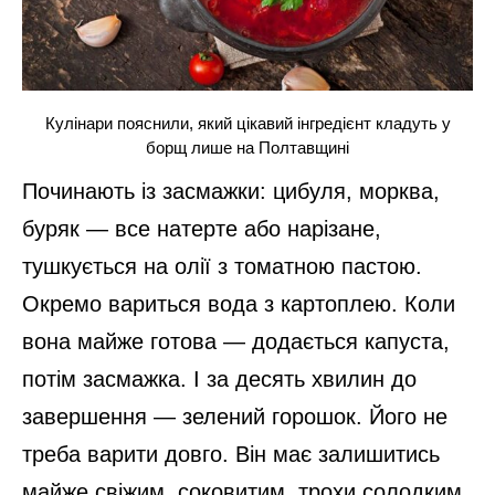
Кулінари пояснили, який цікавий інгредієнт кладуть у
борщ лише на Полтавщині
Починають із засмажки: цибуля, морква,
буряк — все натерте або нарізане,
тушкується на олії з томатною пастою.
Окремо вариться вода з картоплею. Коли
вона майже готова — додається капуста,
потім засмажка. І за десять хвилин до
завершення — зелений горошок. Його не
треба варити довго. Він має залишитись
майже свіжим, соковитим, трохи солодким.