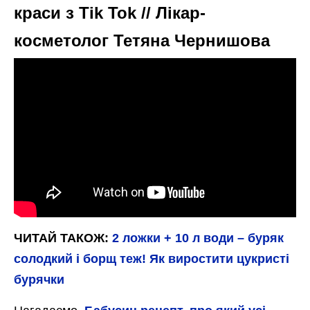
краси з Tik Tok // Лікар-
косметолог Тетяна Чернишова
ЧИТАЙ ТАКОЖ:
2 ложки + 10 л води – буряк
солодкий і борщ теж! Як виростити цукристі
бурячки