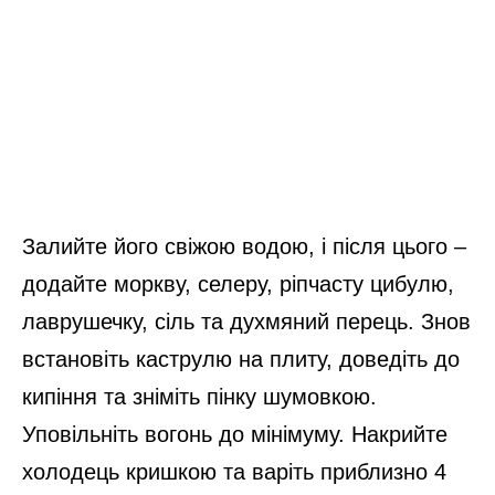
Залийте його свіжою водою, і після цього –
додайте моркву, селеру, ріпчасту цибулю,
лаврушечку, сіль та духмяний перець. Знов
встановіть каструлю на плиту, доведіть до
кипіння та зніміть пінку шумовкою.
Уповільніть вогонь до мінімуму. Накрийте
холодець кришкою та варіть приблизно 4