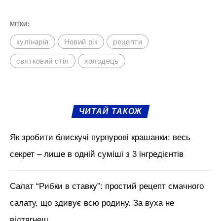
МІТКИ:
кулінарія
Новий рік
рецепти
святковий стіл
холодець
ЧИТАЙ ТАКОЖ
Як зробити блискучі пурпурові крашанки: весь
секрет – лише в одній суміші з 3 інгредієнтів
Салат “Рибки в ставку”: простий рецепт смачного
салату, що здивує всю родину. За вуха не
відтягнеш