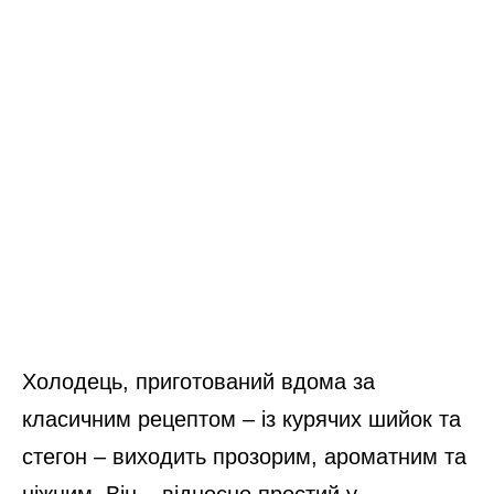
Холодець, приготований вдома за
класичним рецептом – із курячих шийок та
стегон – виходить прозорим, ароматним та
ніжним. Він – відносно простий у