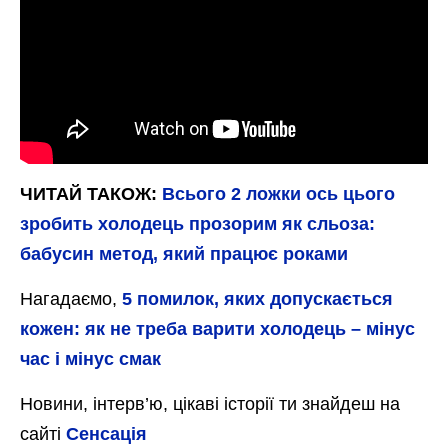
ЧИТАЙ ТАКОЖ:
Всього 2 ложки ось цього
зробить холодець прозорим як сльоза:
бабусин метод, який працює роками
Нагадаємо,
5 помилок, яких допускається
кожен: як не треба варити холодець – мінус
час і мінус смак
Новини, інтерв’ю, цікаві історії ти знайдеш на
сайті
Сенсація