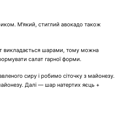
иком. М’який, стиглий авокадо також
т викладається шарами, тому можна
формувати салат гарної форми.
леного сиру і робимо сіточку з майонезу.
майонезу. Далі — шар натертих яєць +