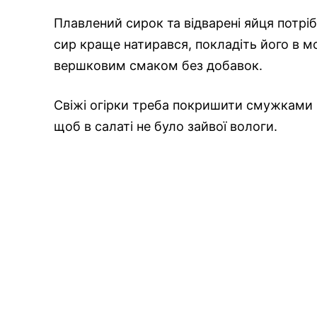
Плавлений сирок та відварені яйця потріб
сир краще натирався, покладіть його в м
вершковим смаком без добавок.
Свіжі огірки треба покришити смужками 
щоб в салаті не було зайвої вологи.