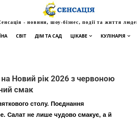
Сенсація - новини, шоу-бізнес, події та життя люде
ЇНА
СВІТ
ДІМ ТА САД
ЦІКАВЕ
КУЛІНАРІЯ
 на Новий рік 2026 з червоною
ний смак
вяткового столу. Поєднання
не. Салат не лише чудово смакує, а й