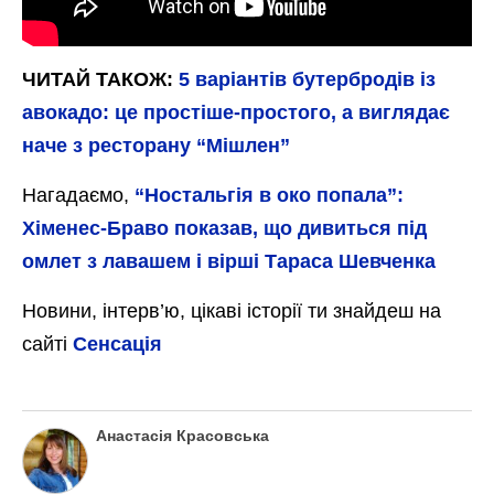
ЧИТАЙ ТАКОЖ:
5 варіантів бутербродів із
авокадо: це простіше-простого, а виглядає
наче з ресторану “Мішлен”
Нагадаємо,
“Ностальгія в око попала”:
Хіменес-Браво показав, що дивиться під
омлет з лавашем і вірші Тараса Шевченка
Новини, інтерв’ю, цікаві історії ти знайдеш на
сайті
Сенсація
Анастасія Красовська