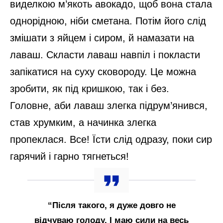
виделкою м’якоть авокадо, щоб вона стала
однорідною, ніби сметана. Потім його слід
змішати з яйцем і сиром, й намазати на
лаваш. Скласти лаваш навпіл і покласти
запікатися на суху сковороду. Це можна
зробити, як під кришкою, так і без.
Головне, аби лаваш злегка підрум’янився,
став хрумким, а начинка злегка
пропеклася. Все! Їсти слід одразу, поки сир
гарячий і гарно тягнеться!
“Після такого, я дуже довго не
відчуваю голоду. І маю сили на весь