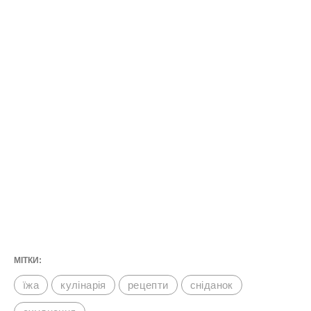
МІТКИ:
їжа
кулінарія
рецепти
сніданок