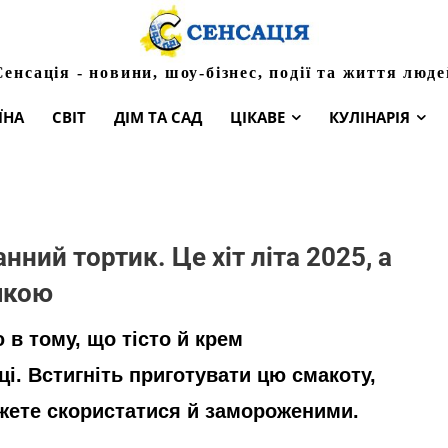
Сенсація - новини, шоу-бізнес, події та життя люде
ЇНА
СВІТ
ДІМ ТА САД
ЦІКАВЕ
КУЛІНАРІЯ
нний тортик. Це хіт літа 2025, а
чкою
в тому, що тісто й крем
і. Встигніть приготувати цю смакоту,
ожете скористатися й замороженими.