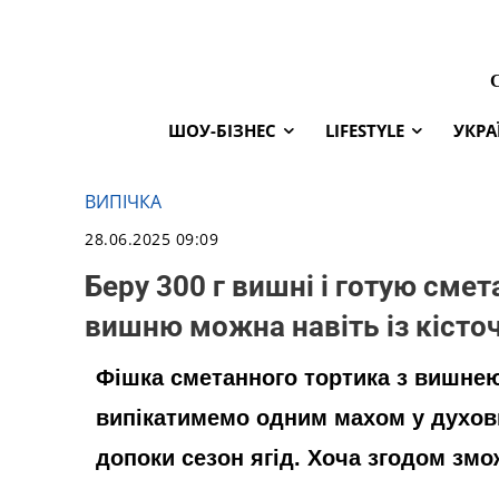
ШОУ-БІЗНЕС
LIFESTYLE
УКРА
ВИПІЧКА
28.06.2025 09:09
Беру 300 г вишні і готую смета
вишню можна навіть із кісто
Фішка сметанного тортика з вишнею 
випікатимемо одним махом у духовц
допоки сезон ягід. Хоча згодом зм