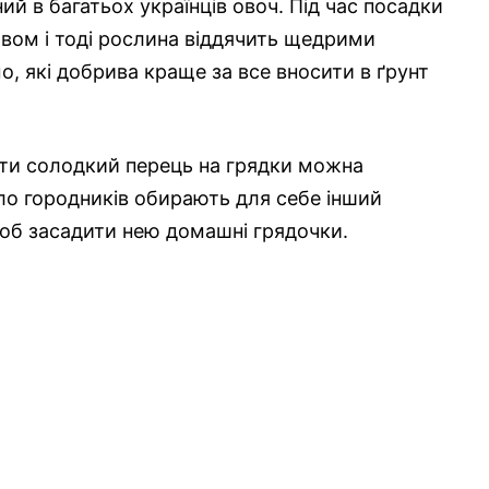
й в багатьох українців овоч. Під час посадки
вом і тоді рослина віддячить щедрими
, які добрива краще за все вносити в ґрунт
ти солодкий перець на грядки можна
ало городників обирають для себе інший
щоб засадити нею домашні грядочки.