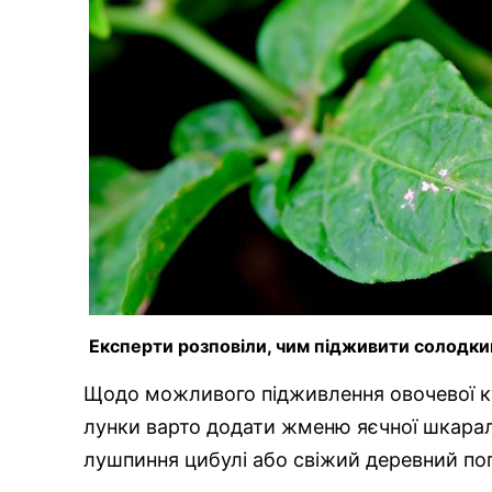
Експерти розповіли, чим підживити солодки
Щодо можливого підживлення овочевої ку
лунки варто додати жменю яєчної шкара
лушпиння цибулі або свіжий деревний поп