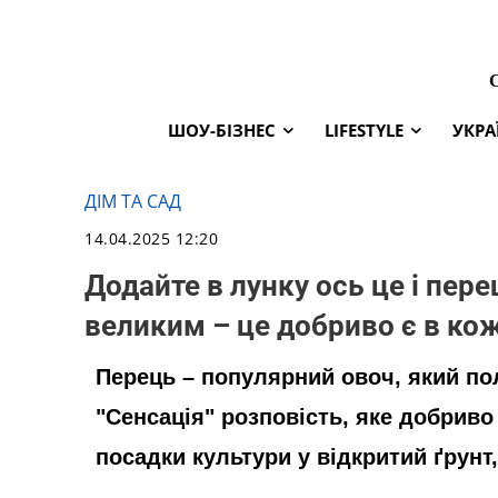
ШОУ-БІЗНЕС
LIFESTYLE
УКРА
ДІМ ТА САД
14.04.2025 12:20
Додайте в лунку ось це і пер
великим – це добриво є в ко
Перець – популярний овоч, який по
"Сенсація" розповість, яке добриво
посадки культури у відкритий ґрун