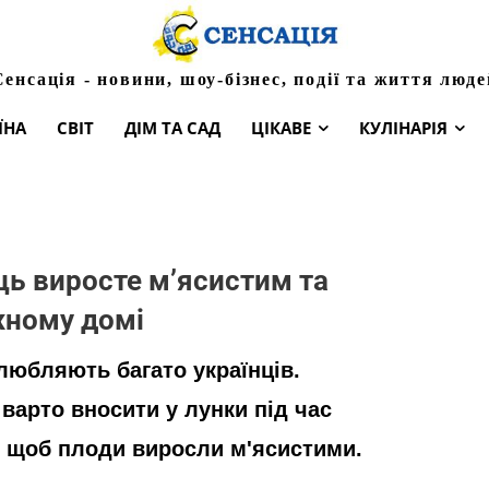
Сенсація - новини, шоу-бізнес, події та життя люде
ЇНА
СВІТ
ДІМ ТА САД
ЦІКАВЕ
КУЛІНАРІЯ
ець виросте м’ясистим та
жному домі
любляють багато українців.
 варто вносити у лунки під час
т, щоб плоди виросли м'ясистими.