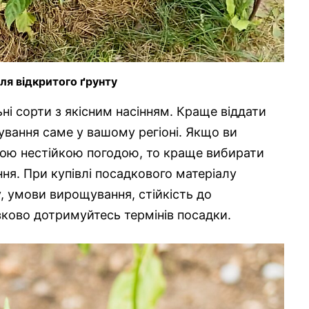
ля відкритого ґрунту
ні сорти з якісним насінням. Краще віддати
ування саме у вашому регіоні. Якщо ви
дною нестійкою погодою, то краще вибирати
ня. При купівлі посадкового матеріалу
у, умови вирощування, стійкість до
зково дотримуйтесь термінів посадки.