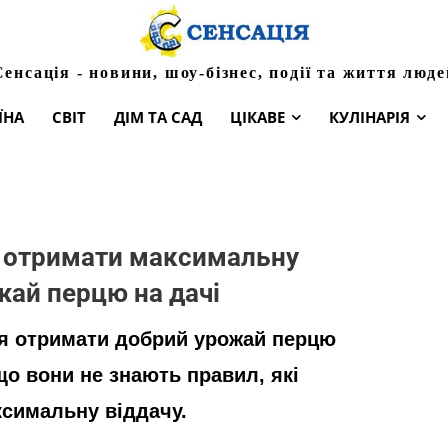
Сенсація - новини, шоу-бізнес, події та життя люде
ЇНА
СВІТ
ДІМ ТА САД
ЦІКАВЕ
КУЛІНАРІЯ
а отримати максимальну
ожай перцю на дачі
ся отримати добрий урожай перцю
 що вони не знають правил, які
ксимальну віддачу.