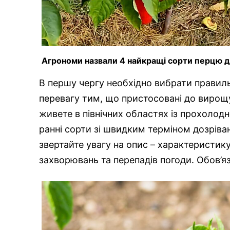
Агрономи назвали 4 найкращі сорти перцю д
В першу чергу необхідно вибрати правиль
перевагу тим, що пристосовані до вирощ
живете в північних областях із прохоло
ранні сорти зі швидким терміном дозріван
звертайте увагу на опис – характеристик
захворювань та перепадів погоди. Обов’я