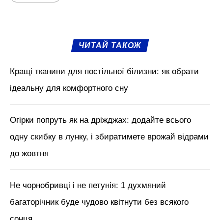
ЧИТАЙ ТАКОЖ
Кращі тканини для постільної білизни: як обрати
ідеальну для комфортного сну
Огірки попруть як на дріжджах: додайте всього
одну скибку в лунку, і збиратимете врожай відрами
до жовтня
Не чорнобривці і не петунія: 1 духмяний
багаторічник буде чудово квітнути без всякого
сонця