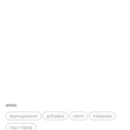
МІТКИ:
вирощування
добрива
овочі
помідори
сад і город