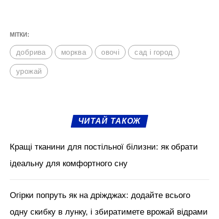
За кілька днів до підживлення, дачники
радять додати по одній склянці золи на
кожен квадратний метр. У липні дану
процедуру потрібно буде повторити – 20 г
на один квадратний метр, таким чином ви
уникнете тріщин на плодах. Ви ще маєте
тиждень, щоб підгодувати рослину, тому
оберіть день та проведіть таку підгодівлю,
адже саме це впливає на успішністю
врожаю та смак овочу.
М'язи обличчя, БОТОКС, тренди
краси з Tik Tok // Лікар-