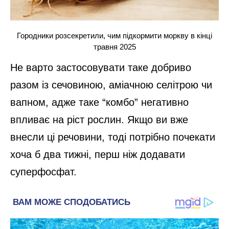
Городники розсекретили, чим підкормити моркву в кінці
травня 2025
Не варто застосовувати таке добриво
разом із сечовиною, аміачною селітрою чи
вапном, адже таке “комбо” негативно
впливає на ріст рослин. Якщо ви вже
внесли ці речовини, тоді потрібно почекати
хоча б два тижні, перш ніж додавати
суперфосфат.