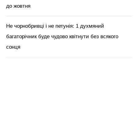
косметолог Тетяна Чернишова
ЧИТАЙ ТАКОЖ:
1 ложка + вода – і морква
росте на очах: чим полити коренеплід, щоб
врожай збирати відрами
Нагадаємо,
2 тижні не лізьте до неї! Чому не
можна поливати моркву аж 14 днів –