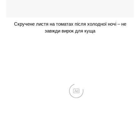
Не чорнобривці і не петунія: 1 духмяний
багаторічник буде чудово квітнути без всякого
сонця