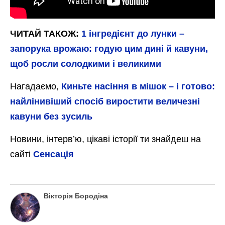
Між сусідніми рядками витримуйте відстань у
1.5-2 метри. Завдяки цьому кавуни
отримуватимуть достатню кількість повітря та
світла. Та якщо на вашій ділянці обмаль
місця – інтервал між рядочками можна
скоротити до 1 метра. В цьому випадку
стежте за тим, щоб культура не загущувалась
на грядках. За необхідності проріджуйте їх та
відаляйте слабкі і кволі рослини.