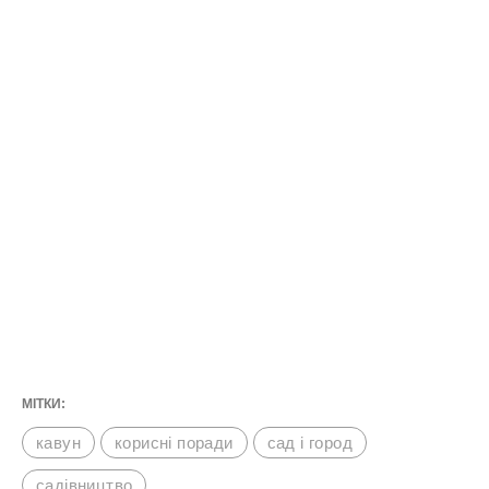
Городники з Херсонщини розповіли, на якій відстані
саджати кавуни
Дотримуйтеся цих простих правил – і вам
вдасться виростити солодкі та соковиті
кавуни навіть в умовах нестабільного або
занадто спекотного клімату.