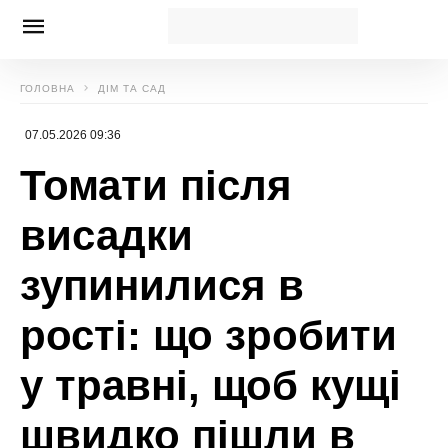
Вікторія Бородіна
МІТКИ: