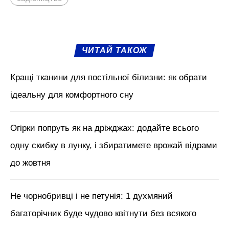
М'язи обличчя, БОТОКС, тренди
краси з Tik Tok // Лікар-
косметолог Тетяна Чернишова