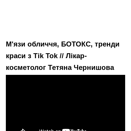
Городники з Херсонщини розповіли, на якій відстані
саджати кавуни
Між сусідніми луночками в ряду витримуйте
відстань від 70 до 100 см. Цього простору
буде достатньо для того, щоб рослини не
заважали розвиватись одна одній.