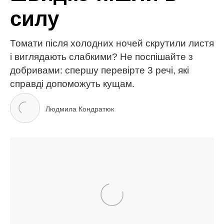
кавун
корисні поради
сад і город
садівництво
ЧИТАЙ ТАКОЖ
Кращі тканини для постільної білизни: як обрати
ідеальну для комфортного сну
Огірки попруть як на дріжджах: додайте всього
одну скибку в лунку, і збиратимете врожай відрами
до жовтня