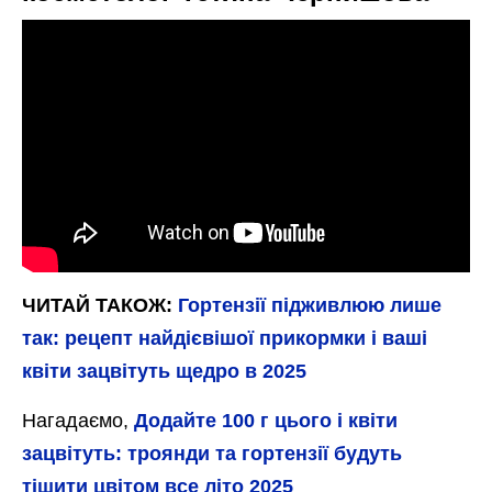
ЧИТАЙ ТАКОЖ:
Гортензії підживлюю лише
так: рецепт найдієвішої прикормки і ваші
квіти зацвітуть щедро в 2025
Нагадаємо,
Додайте 100 г цього і квіти
зацвітуть: троянди та гортензії будуть
тішити цвітом все літо 2025