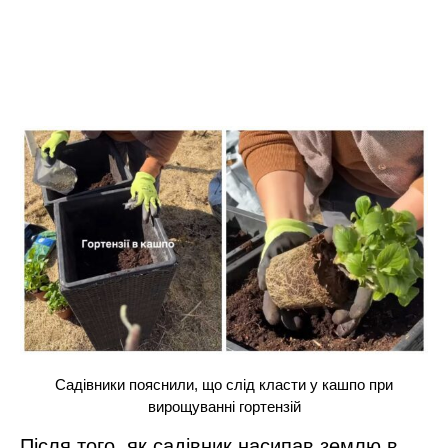
Садівники пояснили, що слід класти у кашпо при
вирощуванні гортензій
Після того, як садівник насипав землю в