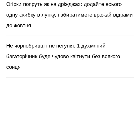
Огірки попруть як на дріжджах: додайте всього
одну скибку в лунку, і збиратимете врожай відрами
до жовтня
Не чорнобривці і не петунія: 1 духмяний
багаторічник буде чудово квітнути без всякого
сонця