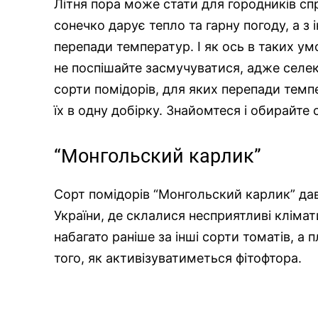
Літня пора може стати для городників с
сонечко дарує тепло та гарну погоду, а з і
перепади температур. І як ось в таких у
не поспішайте засмучуватися, адже селе
сорти помідорів, для яких перепади темпе
їх в одну добірку. Знайомтеся і обирайте с
“Монгольский карлик”
Сорт помідорів “Монгольский карлик” дав
України, де склалися несприятливі клімат
набагато раніше за інші сорти томатів, а
того, як активізуватиметься фітофтора.