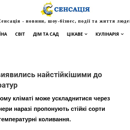
Сенсація - новини, шоу-бізнес, події та життя люде
ЇНА
СВІТ
ДІМ ТА САД
ЦІКАВЕ
КУЛІНАРІЯ
 виявились найстійкішими до
ратур
ому кліматі може ускладнитися через
ери наразі пропонують стійкі сорти
 температурні коливання.