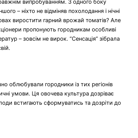
правжнім випробуванням. З одного боку
ншого – ніхто не відміняв похолодання і нічні
мовах виростити гарний врожай томатів? Але
кціонери пропонують городникам особливі
ратур – зовсім не вирок. “Сенсація” зібрала
вій.
но облюбували городники із тих регіонів
ичні умови. Ця овочева культура дозріває
 плоди встигають сформуватись та дозріти до