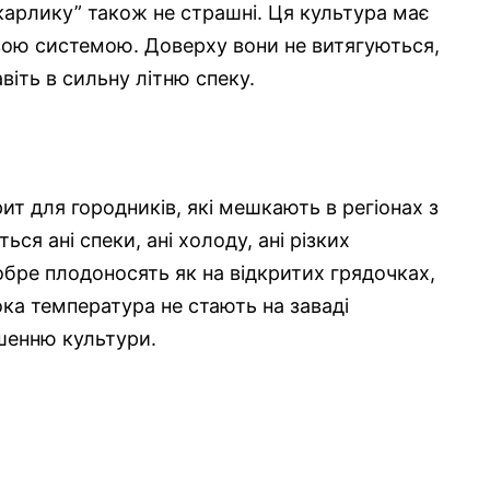
арлику” також не страшні. Ця культура має
вою системою. Доверху вони не витягуються,
віть в сильну літню спеку.
ит для городників, які мешкають в регіонах з
ся ані спеки, ані холоду, ані різких
бре плодоносять як на відкритих грядочках,
сока температура не стають на заваді
шенню культури.