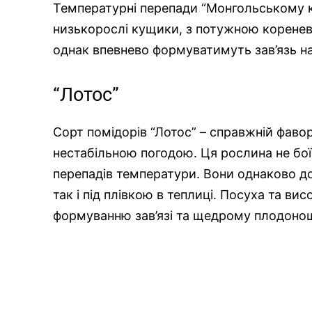
Температурні перепади “Монгольському к
низькорослі кущики, з потужною корене
однак впевнево формуватимуть зав’язь на
“Лотос”
Сорт помідорів “Лотос” – справжній фавор
нестабільною погодою. Ця рослина не боїть
перепадів температури. Вони однаково до
так і під плівкою в теплиці. Посуха та ви
формуванню зав’язі та щедрому плодоно