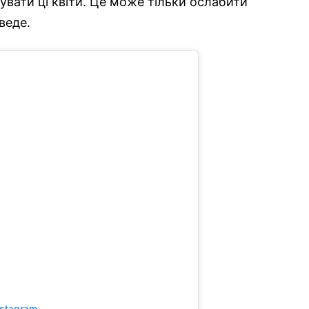
увати ці квіти. Це може тільки ослабити
веде.
nstagram