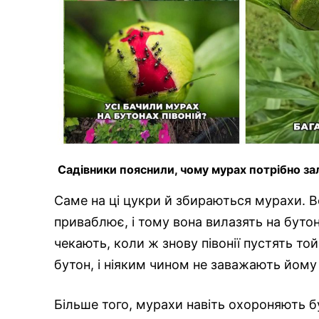
Садівники пояснили, чому мурах потрібно за
Саме на ці цукри й збираються мурахи. В
приваблює, і тому вона вилазять на бутон
чекають, коли ж знову півонії пустять то
бутон, і ніяким чином не заважають йому
Більше того, мурахи навіть охороняють бу