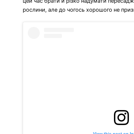
цей час брати й різко надумати пересадж
рослини, але до чогось хорошого не приз
View this post on I