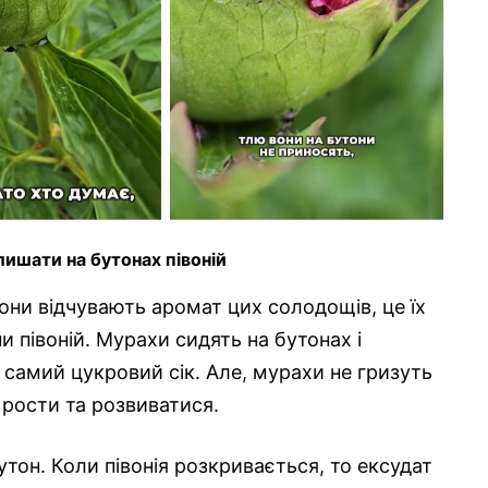
лишати на бутонах півоній
они відчувають аромат цих солодощів, це їх
и півоній. Мурахи сидять на бутонах і
й самий цукровий сік. Але, мурахи не гризуть
 рости та розвиватися.
тон. Коли півонія розкривається, то ексудат