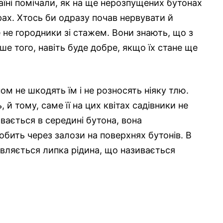
аїні помічали, як на ще нерозпущених бутонах
рах. Хтось би одразу почав нервувати й
не городники зі стажем. Вони знають, що з
ше того, навіть буде добре, якщо їх стане ще
ом не шкодять їм і не розносять ніяку тлю.
 й тому, саме її на цих квітах садівники не
ивається в середині бутона, вона
обить через залози на поверхнях бутонів. В
’являється липка рідина, що називається