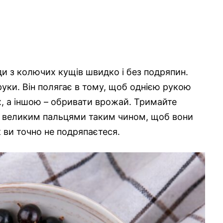
ди з колючих кущів швидко і без подряпин.
руки. Він полягає в тому, щоб однією рукою
х, а іншою – обривати врожай. Тримайте
а великим пальцями таким чином, щоб вони
 ви точно не подряпаєтеся.