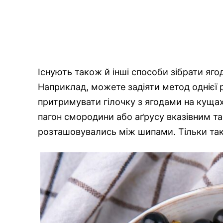
Існують також й інші способи зібрати яго
Наприклад, можете задіяти метод однієї 
притримувати гілочку з ягодами на куща
пагон смородини або аґрусу вказівним т
розташовувались між шипами. Тільки так