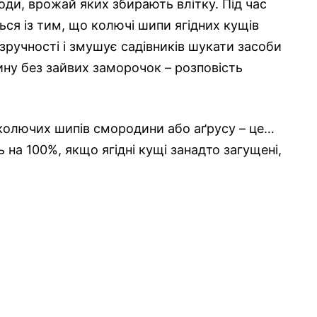
годи, врожай яких збирають влітку. Під час
ся із тим, що колючі шипи ягідних кущів
зручності і змушує садівників шукати засоби
ину без зайвих заморочок – розповість
 колючих шипів смородини або аґрусу – це…
на 100%, якщо ягідні кущі занадто загущені,