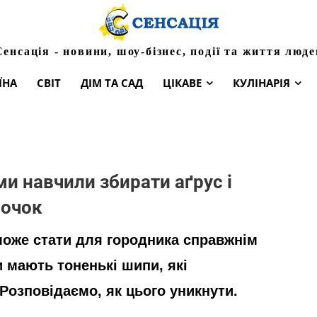
Сенсація - новини, шоу-бізнес, події та життя люде
ЇНА
СВІТ
ДІМ ТА САД
ЦІКАВЕ
КУЛІНАРІЯ
ми навчили збирати аґрус і
рочок
може стати для городника справжнім
 мають тоненькі шипи, які
Розповідаємо, як цього уникнути.