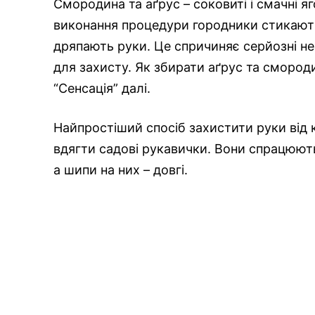
Смородина та аґрус – соковиті і смачні я
виконання процедури городники стикають
дряпають руки. Це спричиняє серйозні не
для захисту. Як збирати аґрус та смород
“Сенсація” далі.
Найпростіший спосіб захистити руки від
вдягти садові рукавички. Вони спрацюють 
а шипи на них – довгі.