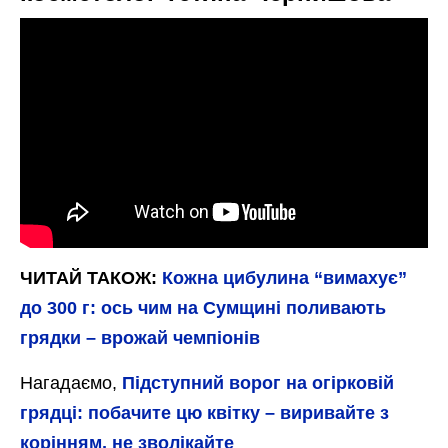
ЧИТАЙ ТАКОЖ:
Кожна цибулина “вимахує”
до 300 г: ось чим на Сумщині поливають
грядки – врожай чемпіонів
Нагадаємо,
Підступний ворог на огірковій
грядці: побачите цю квітку – виривайте з
корінням, не зволікайте