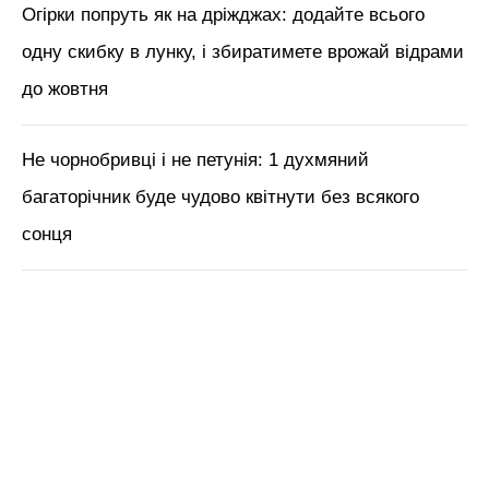
Огірки попруть як на дріжджах: додайте всього
одну скибку в лунку, і збиратимете врожай відрами
до жовтня
Не чорнобривці і не петунія: 1 духмяний
багаторічник буде чудово квітнути без всякого
сонця