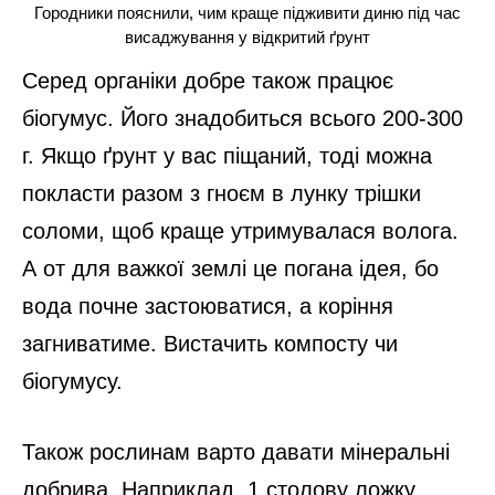
Городники пояснили, чим краще підживити диню під час
висаджування у відкритий ґрунт
Серед органіки добре також працює
біогумус. Його знадобиться всього 200-300
г. Якщо ґрунт у вас піщаний, тоді можна
покласти разом з гноєм в лунку трішки
соломи, щоб краще утримувалася волога.
А от для важкої землі це погана ідея, бо
вода почне застоюватися, а коріння
загниватиме. Вистачить компосту чи
біогумусу.
Також рослинам варто давати мінеральні
добрива. Наприклад, 1 столову ложку