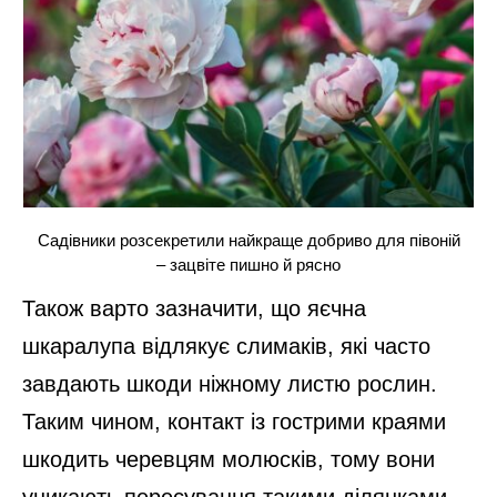
Садівники розсекретили найкраще добриво для півоній
– зацвіте пишно й рясно
Також варто зазначити, що яєчна
шкаралупа відлякує слимаків, які часто
завдають шкоди ніжному листю рослин.
Таким чином, контакт із гострими краями
шкодить черевцям молюсків, тому вони