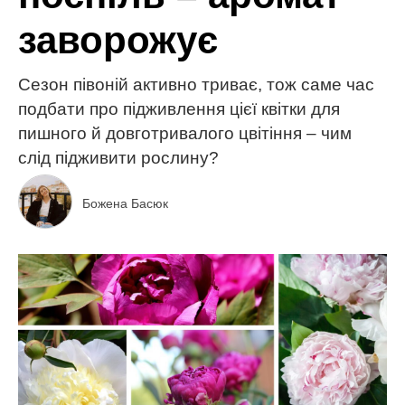
заворожує
Сезон півоній активно триває, тож саме час
подбати про підживлення цієї квітки для
пишного й довготривалого цвітіння – чим
слід підживити рослину?
Божена Басюк