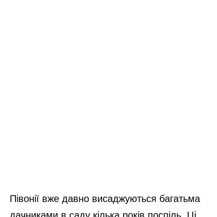
Півонії вже давно висаджуються багатьма
дачниками в саду кілька років поспіль. Ці