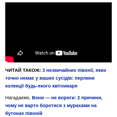
ЧИТАЙ ТАКОЖ:
3 незвичайних півонії, яких
точно немає у ваших сусідів: перлини
колекції будь-якого квітникаря
Нагадаємо,
Вони — не вороги: 2 причини,
чому не варто боротися з мурахами на
бутонах півоній