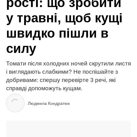
МІТКИ:
добрива
овочі
огірки
сад і город
урожай
ЧИТАЙ ТАКОЖ
Кращі тканини для постільної білизни: як обрати
ідеальну для комфортного сну