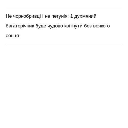
косметолог Тетяна Чернишова
ЧИТАЙ ТАКОЖ:
“Гайд” для щедрого врожаю
2025: коли висаджувати на город кабачки,
баклажани та огірки
Нагадаємо,
1 ложка солі – і огірки, як ваша
рука! У чому замочити насіння овочу, щоб