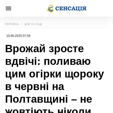
ГОЛОВНА
ДІМ ТА САД
10.06.2025 07:58
Врожай зросте
вдвічі: поливаю
цим огірки щороку
в червні на
Полтавщині – не
жовтіють ніколи