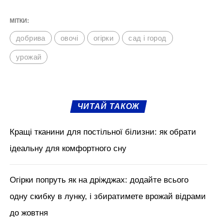
Тепер перейдемо до останнього
перевіреного методу – хлібний розчин з
йодом. Хлібну буханку необхідно замочити
у воді до розм’якшення, а потім додати
кілька крапель йоду. Перед використанням
засіб варто розвести – 1 л на відро води.
Обприскувати цією рідиною огірки варто
двічі на місяць.
М'язи обличчя, БОТОКС, тренди
краси з Tik Tok // Лікар-