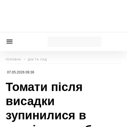
зібрати великі плоди
Новини, інтерв’ю, цікаві історії ти знайдеш на
сайті
Сенсація
Божена Басюк