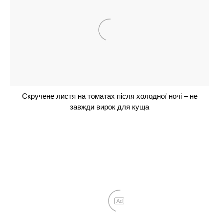
Огірки попруть як на дріжджах: додайте всього
одну скибку в лунку, і збиратимете врожай відрами
до жовтня
Не чорнобривці і не петунія: 1 духмяний
багаторічник буде чудово квітнути без всякого
сонця