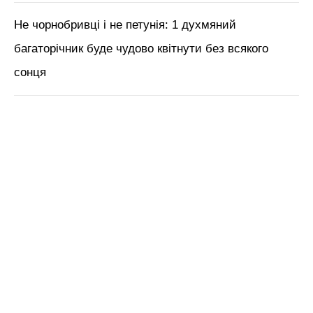
Не чорнобривці і не петунія: 1 духмяний
багаторічник буде чудово квітнути без всякого
сонця