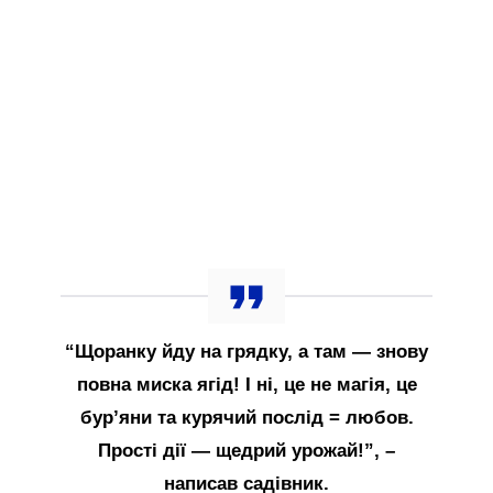
“Щоранку йду на грядку, а там — знову
повна миска ягід! І ні, це не магія, це
бур’яни та курячий послід = любов.
Прості дії — щедрий урожай!”, –
написав садівник.