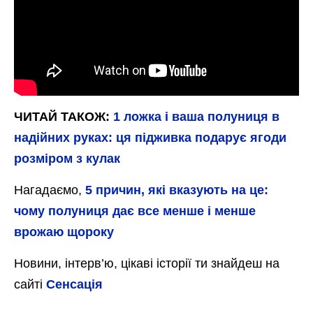
ЧИТАЙ ТАКОЖ:
1 ложка і ваша полуниця в
надійних руках: ця підживка подарує ягоди
розміром з кулак
Нагадаємо,
5 причин, які вказують на це:
чому полуниця дає все менше і менше
врожаю щороку
Новини, інтерв’ю, цікаві історії ти знайдеш на
сайті
Сенсація