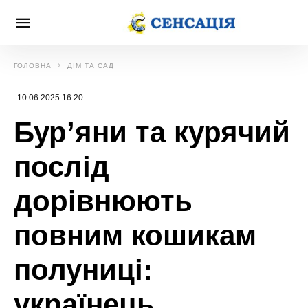
ГОЛОВНА
ДІМ ТА САД
10.06.2025 16:20
Бур’яни та курячий
послід
дорівнюють
повним кошикам
полуниці:
українець