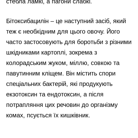
стебла ламкі, а пагони слабкі.
Бітоксибацилін – це наступний засіб, який
теж є необхідним для цього овочу. Його
часто застосовують для боротьби з різними
шкідниками картоплі, зокрема з
колорадським жуком, міллю, совкою та
павутинним кліщем. Він містить спори
спеціальних бактерій, які продукують
екзотоксин та ендотоксин, а після
потрапляння цих речовин до організму
комах, псується їх кишківник.