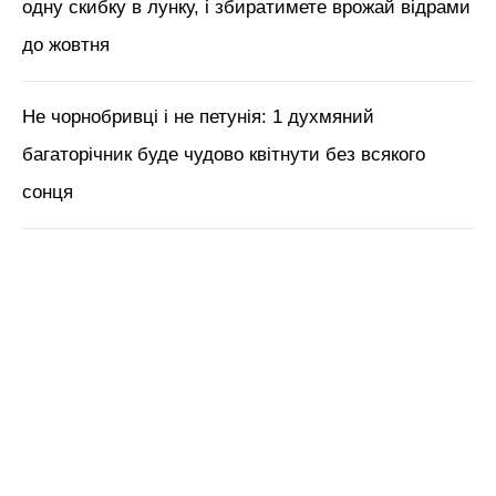
одну скибку в лунку, і збиратимете врожай відрами
до жовтня
Не чорнобривці і не петунія: 1 духмяний
багаторічник буде чудово квітнути без всякого
сонця