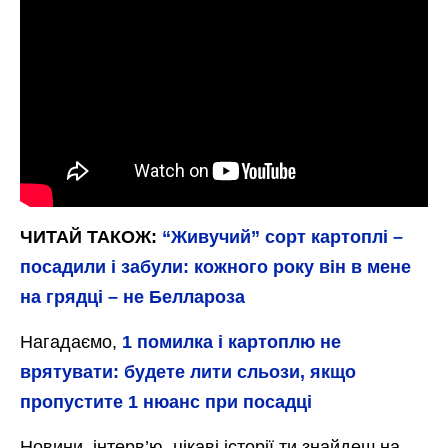
ЧИТАЙ ТАКОЖ:
“Живучий” сорт картоплі –
посадили і забули: кожного року він в мене
на грядці – не Беллароза
Нагадаємо,
1 помилка і картоплю не
врятувати: будете лити сльози, якщо
пропустите 1 нюанс при посадці
Новини, інтерв’ю, цікаві історії ти знайдеш на