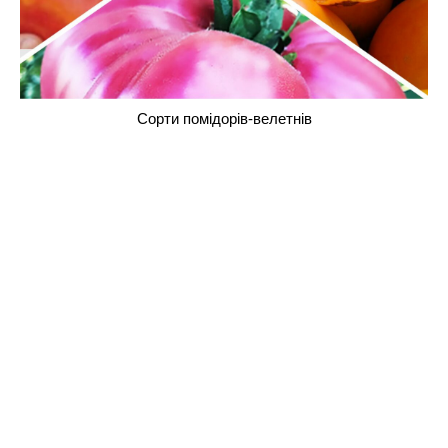
Сорти помідорів-велетнів