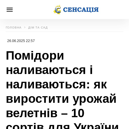
ГОЛОВНА
ДІМ ТА САД
26.06.2025 22:57
Помідори
наливаються і
наливаються: як
виростити урожай
велетнів – 10
сортів для України