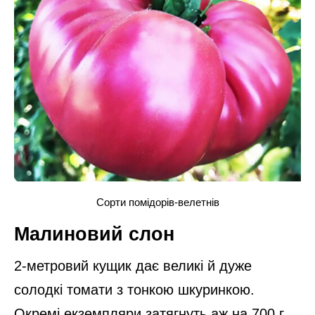
Сорти помідорів-велетнів
Малиновий слон
2-метровий кущик дає великі й дуже
солодкі томати з тонкою шкуринкою.
Окремі екземпляри затягнуть аж на 700 г.