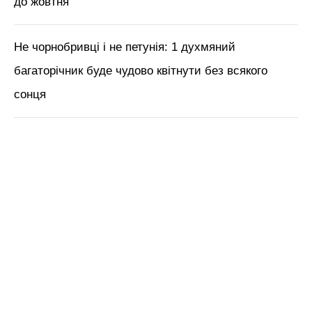
до жовтня
Не чорнобривці і не петунія: 1 духмяний
багаторічник буде чудово квітнути без всякого
сонця