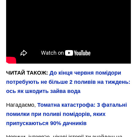
ЧИТАЙ ТАКОЖ:
До кінця червня помідори
потребують не більше 2 поливів на тиждень:
ось як шкодить зайва вода
Нагадаємо,
Томатна катастрофа: 3 фатальні
помилки при поливі помідорів, яких
припускаються 90% дачників