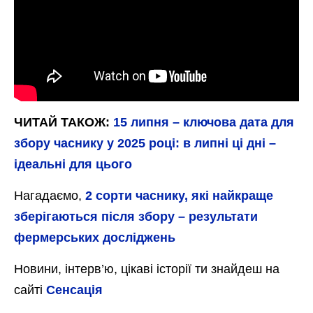
ЧИТАЙ ТАКОЖ:
15 липня – ключова дата для
збору часнику у 2025 році: в липні ці дні –
ідеальні для цього
Нагадаємо,
2 сорти часнику, які найкраще
зберігаються після збору – результати
фермерських досліджень
Новини, інтерв’ю, цікаві історії ти знайдеш на
сайті
Сенсація