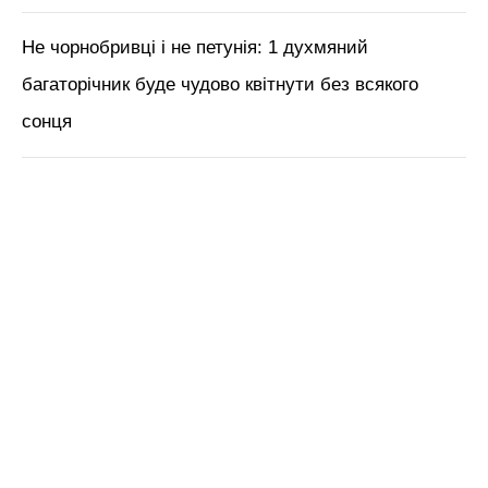
Не чорнобривці і не петунія: 1 духмяний
багаторічник буде чудово квітнути без всякого
сонця