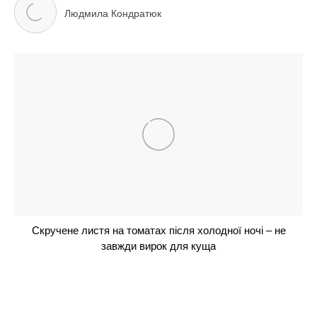
ідеальну для комфортного сну
Огірки попруть як на дріжджах: додайте всього
одну скибку в лунку, і збиратимете врожай відрами
до жовтня
Не чорнобривці і не петунія: 1 духмяний
багаторічник буде чудово квітнути без всякого
сонця