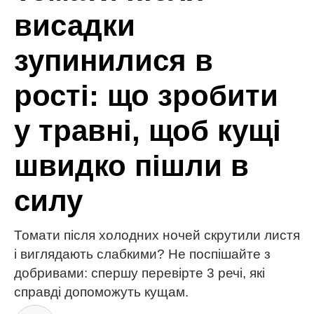
МІТКИ:
добрива
корисні поради
овочі
перець
сад і город
ЧИТАЙ ТАКОЖ
Кращі тканини для постільної білизни: як обрати