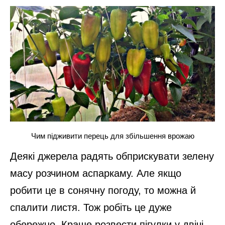
Чим підживити перець для збільшення врожаю
Деякі джерела радять обприскувати зелену
масу розчином аспаркаму. Але якщо
робити це в сонячну погоду, то можна й
спалити листя. Тож робіть це дуже
обережно. Краще розвести пігулки у двічі