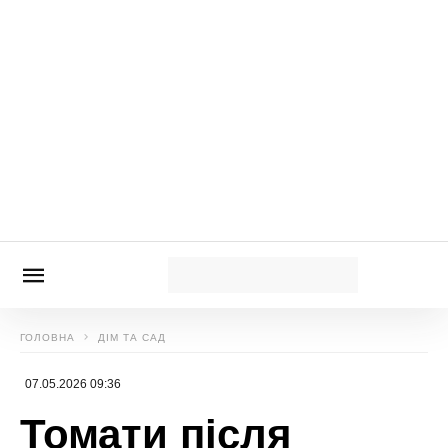
Нагадаємо,
Не тільки буряк: 5 культур, які не
можна садити після моркви – порушення
сівозміни шкодить
Новини, інтерв’ю, цікаві історії ти знайдеш на
сайті
Сенсація
Анна Цегельник