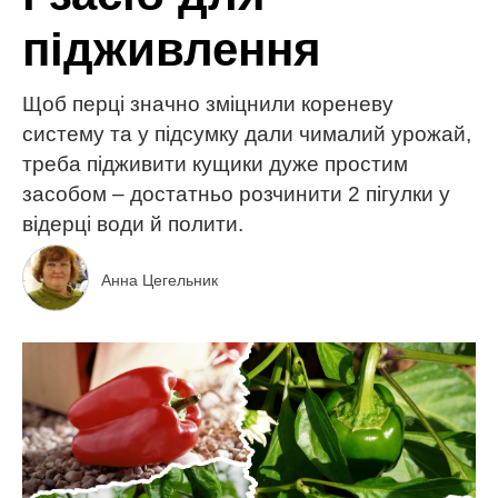
підживлення
Щоб перці значно зміцнили кореневу
систему та у підсумку дали чималий урожай,
треба підживити кущики дуже простим
засобом – достатньо розчинити 2 пігулки у
відерці води й полити.
Анна Цегельник