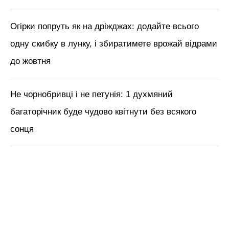
краси з Tik Tok // Лікар-
косметолог Тетяна Чернишова
ЧИТАЙ ТАКОЖ:
Всього 10 г золи під кожен
кущ, і перець плодоносить до осінньо-
зимових заморозків