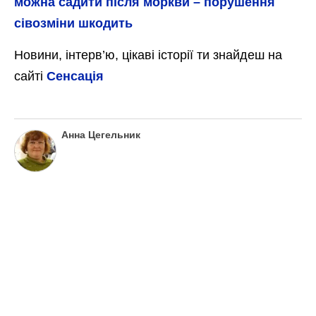
Повторити підживлення можете через 2-3
тижні. У такому разі вдасться значно
продовжити період збирання врожаю –
перці будуть квітнути й формувати зав’язь,
а ви зриватимете все нові й нові плоди.
Не забувайте при цьому продовжувати
регулярний полив перців та іншої
городини, а також підживлювати іншими
видами добрив. Лише такий комплексний
підхід у підсумку призведе до бажаного