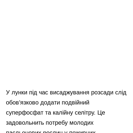
У лунки під час висаджування розсади слід
обов’язково додати подвійний
суперфосфат та калійну селітру. Це
задовольнить потребу молодих
пасльонових рослин у поживних