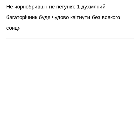
Не чорнобривці і не петунія: 1 духмяний
багаторічник буде чудово квітнути без всякого
сонця