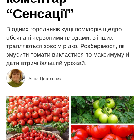
“Сенсації”
В одних городників кущі помідорів щедро
обсипані червоними плодами, в інших
трапляються зовсім рідко. Розберімося, як
змусити томати викластися по максимуму й
дати втричі більший урожай.
Анна Цегельник