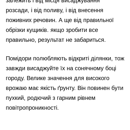
залежить і від місця висаджування
розсади, і від поливу, і від внесення
поживних речовин. А ще від правильної
обрізки кущиків. якщо зробити все
правильно, результат не забариться.
Помідори полюбляють відкриті ділянки, тож
завжди висаджуйте їх на сонячному боці
городу. Велике значення для високого
врожаю має якість ґрунту. Він повинен бути
пухкий, родючий з гарним рівнем
повітропроникності.