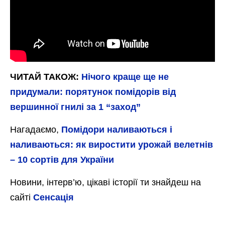
ЧИТАЙ ТАКОЖ:
Нічого краще ще не
придумали: порятунок помідорів від
вершинної гнилі за 1 “заход”
Нагадаємо,
Помідори наливаються і
наливаються: як виростити урожай велетнів
– 10 сортів для України
Новини, інтерв’ю, цікаві історії ти знайдеш на
сайті
Сенсація