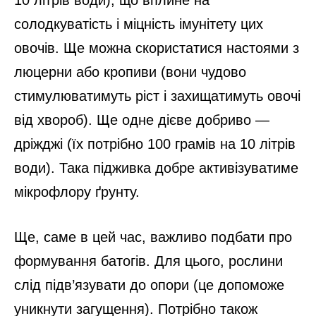
солодкуватість і міцність імунітету цих
овочів. Ще можна скористатися настоями з
люцерни або кропиви (вони чудово
стимулюватимуть ріст і захищатимуть овочі
від хвороб). Ще одне дієве добриво —
дріжджі (їх потрібно 100 грамів на 10 літрів
води). Така підживка добре активізуватиме
мікрофлору ґрунту.
Ще, саме в цей час, важливо подбати про
формування батогів. Для цього, рослини
слід підв’язувати до опори (це допоможе
уникнути загущення). Потрібно також