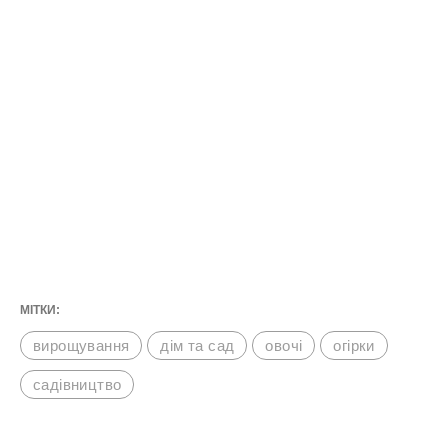
МІТКИ:
вирощування
дім та сад
овочі
огірки
садівництво