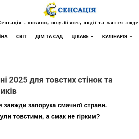
Сенсація - новини, шоу-бізнес, події та життя люде
ЇНА
СВІТ
ДІМ ТА САД
ЦІКАВЕ
КУЛІНАРІЯ
ні 2025 для товстих стінок та
ників
 завжди запорука смачної страви.
були товстими, а смак не гірким?