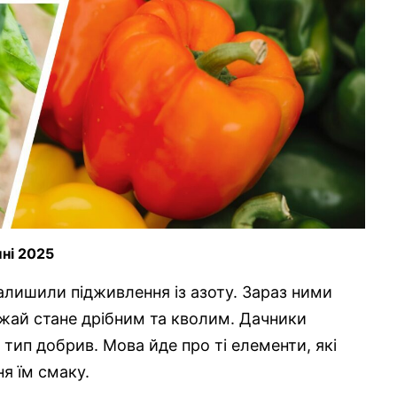
пні 2025
алишили підживлення із азоту. Зараз ними
жай стане дрібним та кволим. Дачники
тип добрив. Мова йде про ті елементи, які
я їм смаку.