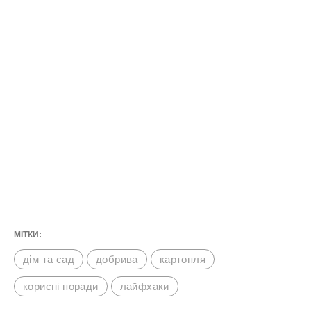
МІТКИ:
дім та сад
добрива
картопля
корисні поради
лайфхаки