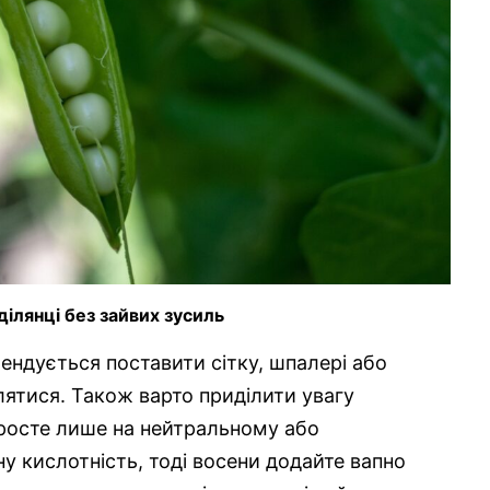
ділянці без зайвих зусиль
ендується поставити сітку, шпалері або
лятися. Також варто приділити увагу
 росте лише на нейтральному або
 кислотність, тоді восени додайте вапно