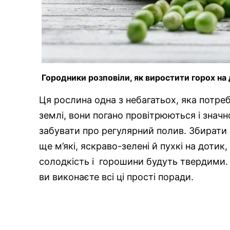
Городники розповіли, як виростити горох на 
Ця рослина одна з небагатьох, яка потре
землі, вони погано провітрюються і знач
забувати про регулярний полив. Збирати 
ще м’які, яскраво-зелені й пухкі на дотик
солодкість і горошини будуть твердими. 
ви виконаєте всі ці прості поради.