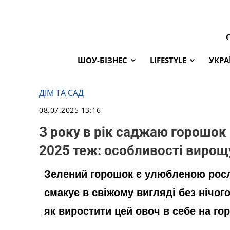
ШОУ-БІЗНЕС
LIFESTYLE
УКРА
ДІМ ТА САД
08.07.2025 13:16
З року в рік саджаю горошок
2025 теж: особливості виро
Зелений горошок є улюбленою росл
смакує в свіжому вигляді без нічого 
як виростити цей овоч в себе на го