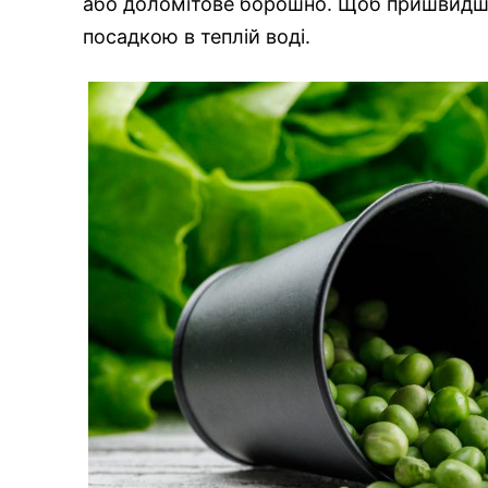
або доломітове борошно. Щоб пришвидши
посадкою в теплій воді.