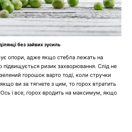
ділянці без зайвих зусиль
бує опори, адже якщо стебла лежать на
но підвищується ризик захворювання. Слід не
зелений горошок варто тоді, коли стручки
, якщо ви за тягнете з цим, то горох втратить
Ось і все, горох вродить на максимум, якщо