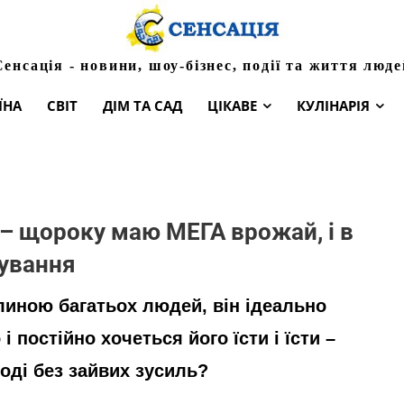
Сенсація - новини, шоу-бізнес, події та життя люде
ЇНА
СВІТ
ДІМ ТА САД
ЦІКАВЕ
КУЛІНАРІЯ
 – щороку маю МЕГА врожай, і в
щування
иною багатьох людей, він ідеально
і постійно хочеться його їсти і їсти –
роді без зайвих зусиль?