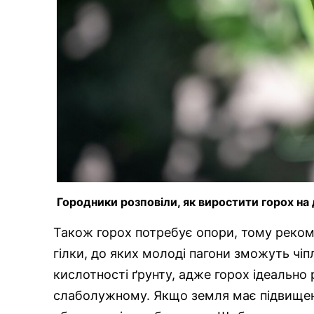
Городники розповіли, як виростити горох на 
Також горох потребує опори, тому реком
гілки, до яких молоді пагони зможуть чіп
кислотності ґрунту, адже горох ідеально
слаболужному. Якщо земля має підвищену