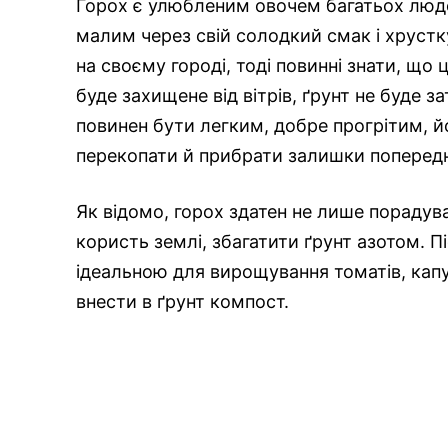
Горох є улюбленим овочем багатьох людей 
малим через свій солодкий смак і хруст
на своєму городі, тоді повинні знати, що
буде захищене від вітрів, ґрунт не буде
повинен бути легким, добре прогрітим, йо
перекопати й прибрати залишки попередні
Як відомо, горох здатен не лише пораду
користь землі, збагатити ґрунт азотом. П
ідеальною для вирощування томатів, капу
внести в ґрунт компост.