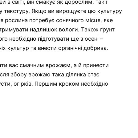
в світі, він смакує як дорослим, так і
ку текстуру. Якщо ви вирощуєте цю культуру
 ця рослина потребує сонячного місця, яке
 затримувати надлишок вологи. Також ґрунт
го необхідно підготувати ще з осені –
х культур та внести органічні добрива.
вати вас смачним врожаєм, а й принести
ісля збору врожаю така ділянка стає
сти, огірків. Першим кроком необхідно