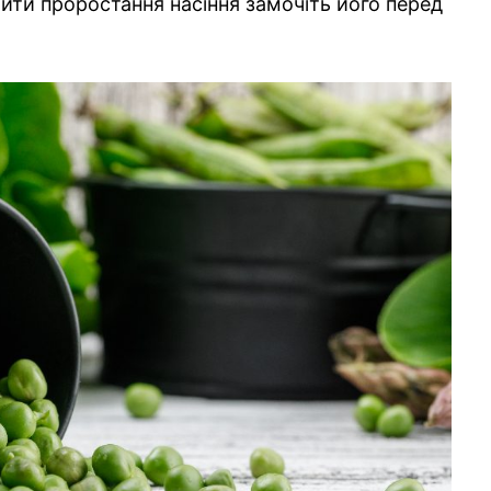
ти проростання насіння замочіть його перед