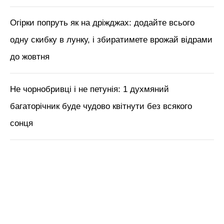
Огірки попруть як на дріжджах: додайте всього
одну скибку в лунку, і збиратимете врожай відрами
до жовтня
Не чорнобривці і не петунія: 1 духмяний
багаторічник буде чудово квітнути без всякого
сонця