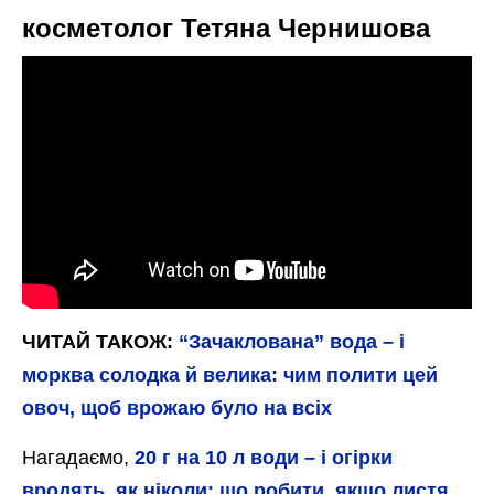
косметолог Тетяна Чернишова
ЧИТАЙ ТАКОЖ:
“Зачаклована” вода – і
морква солодка й велика: чим полити цей
овоч, щоб врожаю було на всіх
Нагадаємо,
20 г на 10 л води – і огірки
вродять, як ніколи: що робити, якщо листя